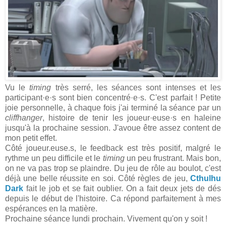
Vu le
timing
très serré, les séances sont intenses et les
participant·e·s sont bien concentré·e·s. C'est parfait ! Petite
joie personnelle, à chaque fois j'ai terminé la séance par un
cliffhanger
, histoire de tenir les joueur·euse·s en haleine
jusqu'à la prochaine session. J'avoue être assez content de
mon petit effet.
Côté joueur.euse.s, le feedback est très positif, malgré le
rythme un peu difficile et le
timing
un peu frustrant. Mais bon,
on ne va pas trop se plaindre. Du jeu de rôle au boulot, c'est
déjà une belle réussite en soi. Côté règles de jeu,
Cthulhu
Dark
fait le job et se fait oublier. On a fait deux jets de dés
depuis le début de l'histoire. Ca répond parfaitement à mes
espérances en la matière.
Prochaine séance lundi prochain. Vivement qu'on y soit !