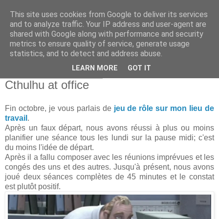
This site uses cookies from Google to deliver its services
and to analyze traffic. Your IP address and user-agent are
shared with Google along with performance and security
metrics to ensure quality of service, generate usage
statistics, and to detect and address abuse.
▼
LEARN MORE
GOT IT
lundi 10 décembre 2018
Cthulhu at office
Fin octobre, je vous parlais de
jeu de rôle sur mon lieu de
travail
.
Après un faux départ, nous avons réussi à plus ou moins
planifier une séance tous les lundi sur la pause midi; c'est
du moins l'idée de départ.
Après il a fallu composer avec les réunions imprévues et les
congés des uns et des autres. Jusqu'à présent, nous avons
joué deux séances complètes de 45 minutes et le constat
est plutôt positif.