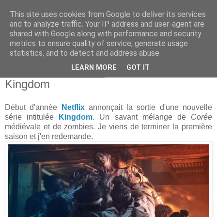
This site uses cookies from Google to deliver its services
and to analyze traffic. Your IP address and user-agent are
shared with Google along with performance and security
metrics to ensure quality of service, generate usage
statistics, and to detect and address abuse.
▼
LEARN MORE
GOT IT
mercredi 20 février 2019
Kingdom
Début d'année
Netflix
annonçait la sortie d'une nouvelle
série intitulée
Kingdom
. Un savant mélange de
Corée
médiévale et de zombies. Je viens de terminer la première
saison et j'en redemande.