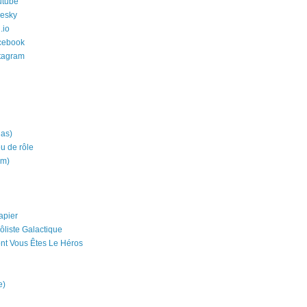
utube
uesky
.io
cebook
stagram
ias)
eu de rôle
um)
apier
ôliste Galactique
nt Vous Êtes Le Héros
e)