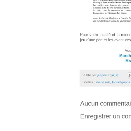
Pour votre facilité et la mienn
jeu d'une part et les aventures
Vou
Mordhe
Mo
Publié par
jeepee
à
14:58
Libellés :
jeu de rôle
,
tunnel goons
Aucun commentai
Enregistrer un c