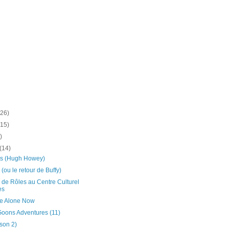
(26)
(15)
)
(14)
nes (Hugh Howey)
 (ou le retour de Buffy)
x de Rôles au Centre Culturel
es
re Alone Now
oons Adventures (11)
ison 2)