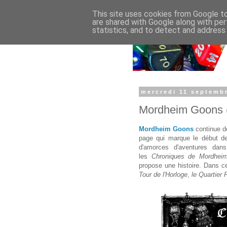
This site uses cookies from Google to 
are shared with Google along with per
statistics, and to detect and address
mercredi 11 septemb
Mordheim Goons 
Mordheim Goons
continue d
page qui marque le début 
d'amorces d'aventures dans
les
Chroniques de Mordhei
propose une histoire. Dans ce
Tour de l'Horloge
,
le Quartier 