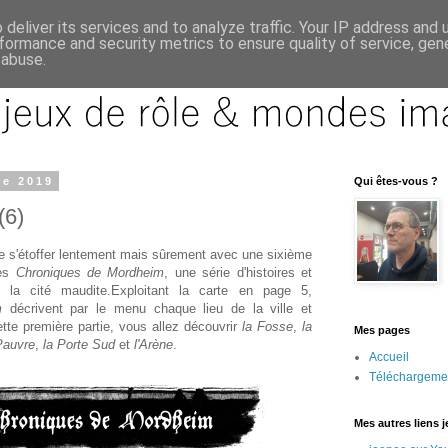
deliver its services and to analyze traffic. Your IP address and
formance and security metrics to ensure quality of service, ge
 abuse.
re 2019
Qui êtes-vous ?
(6)
e s'étoffer lentement mais sûrement avec une sixième
des
Chroniques de Mordheim
, une série d'histoires et
 la cité maudite.Exploitant la carte en page 5,
m
décrivent par le menu chaque lieu de la ville et
tte première partie, vous allez découvrir
la Fosse
,
la
Mes pages
Pauvre
,
la Porte Sud
et
l'Arène
.
Accueil
Téléchargeme
Mes autres liens 