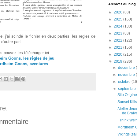
Archives du blog
►
2026
(88)
►
2025
(160)
►
2024
(130)
►
2023
(88)
e, j'ai scindé le fichier en deux parties, les règles de
►
2022
(122)
 d'autre part.
►
2021
(156)
s pouvez les télécharger ici
►
2020
(215)
im Goons, les règles de jeu
▼
2019
(236)
rdheim Goons, aventures
►
décembre
►
novembre
►
octobre
(16
▼
septembre
Silo Origi
Sunset Kills
re:
Atelier Jeu
de Braiv
ommentaire
I Think We'
Mordheim G
Vikings (sa