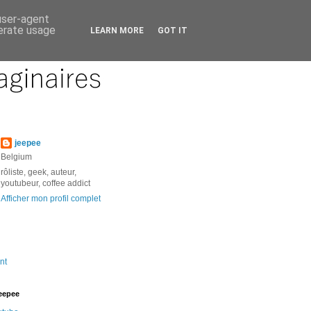
 user-agent
nerate usage
LEARN MORE
GOT IT
jeepee
Belgium
rôliste, geek, auteur,
youtubeur, coffee addict
Afficher mon profil complet
nt
jeepee