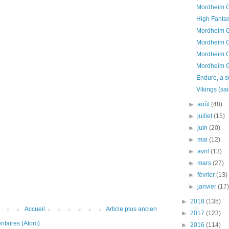
Mordheim G
High Fanta
Mordheim Go
Mordheim G
Mordheim G
Mordheim G
Endure, a s
Vikings (sa
►
août
(48)
►
juillet
(15)
►
juin
(20)
►
mai
(12)
►
avril
(13)
►
mars
(27)
►
février
(13)
►
janvier
(17
►
2018
(135)
Accueil
Article plus ancien
►
2017
(123)
ntaires (Atom)
►
2016
(114)