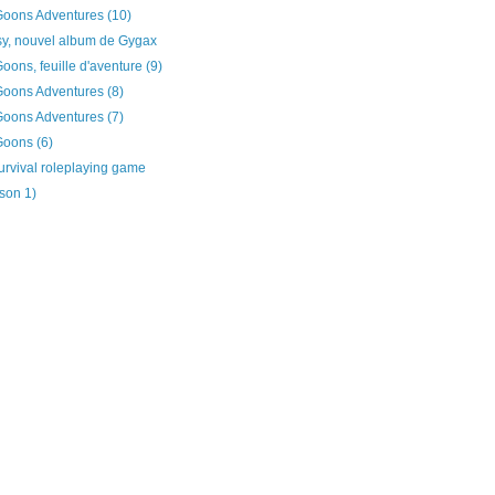
oons Adventures (10)
sy, nouvel album de Gygax
ons, feuille d'aventure (9)
oons Adventures (8)
oons Adventures (7)
oons (6)
urvival roleplaying game
ison 1)
)