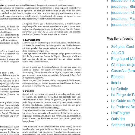
jeepee sur Yo
jeepee sur Bl
jeepee sur itch
jeepee sur Fa
jeepee sur In
Mes liens favoris
2d6 plus Cool
AideDD
Blog à part (Al
C'est pas du j
CasusNo (for
Elbakin
itch.io
La Cellule
La Forge de P
Le Guide du R
Le Podcast Do
LivrEnigme
Outsider
Scriptarium (L