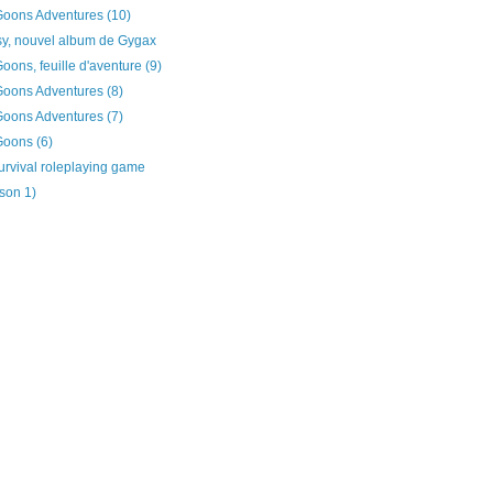
oons Adventures (10)
sy, nouvel album de Gygax
ons, feuille d'aventure (9)
oons Adventures (8)
oons Adventures (7)
oons (6)
urvival roleplaying game
ison 1)
)