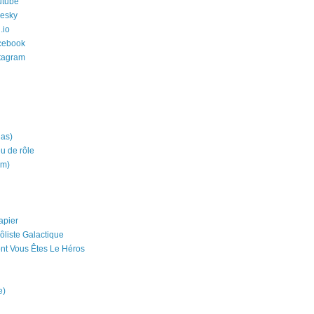
utube
uesky
.io
cebook
stagram
ias)
eu de rôle
um)
apier
ôliste Galactique
nt Vous Êtes Le Héros
e)