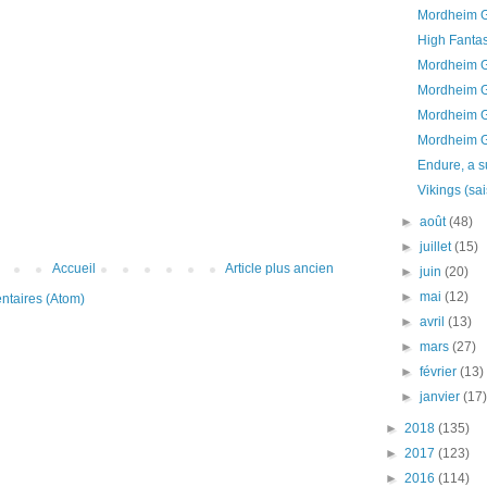
Mordheim G
High Fanta
Mordheim Go
Mordheim G
Mordheim G
Mordheim G
Endure, a s
Vikings (sa
►
août
(48)
►
juillet
(15)
Accueil
Article plus ancien
►
juin
(20)
►
mai
(12)
ntaires (Atom)
►
avril
(13)
►
mars
(27)
►
février
(13)
►
janvier
(17
►
2018
(135)
►
2017
(123)
►
2016
(114)