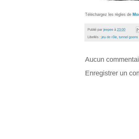
Téléchargez les règles de
Mo
Publié par
jeepee
à
23:00
Libellés :
jeu de rôle
,
tunnel goons
Aucun commentai
Enregistrer un c