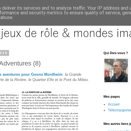
deliver its services and to analyze traffic. Your IP address and
formance and security metrics to ensure quality of service, ge
 abuse.
2019
Qui êtes-vous ?
dventures (8)
es aventures pour Goons Mordheim
:
la Grande
rte de la Rivière
,
le Quartier Elfe
et
le Pont du Milieu
.
Mes pages
Accueil
Téléchargeme
Mes autres liens 