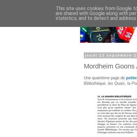
This site uses cookies from Google to 
are shared with Google along with per
statistics, and to detect and address
jeudi 12 septembre 
Mordheim Goons A
Une quatrième page de
petit
Bibliothèque
,
les Quais
,
la Po