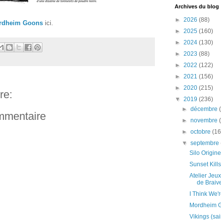
Archives du blog
►
2026
(88)
rdheim Goons
ici.
►
2025
(160)
►
2024
(130)
►
2023
(88)
►
2022
(122)
►
2021
(156)
►
2020
(215)
re:
▼
2019
(236)
►
décembre
ommentaire
►
novembre
►
octobre
(16
▼
septembre
Silo Origi
Sunset Kills
Atelier Jeu
de Braiv
I Think We'
Mordheim G
Vikings (sa