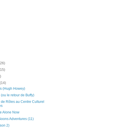
(26)
(15)
)
(14)
nes (Hugh Howey)
 (ou le retour de Buffy)
x de Rôles au Centre Culturel
es
re Alone Now
oons Adventures (11)
ison 2)