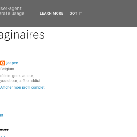
 user-agent
nerate usage
LEARN MORE
GOT IT
jeepee
Belgium
rôliste, geek, auteur,
youtubeur, coffee addict
Afficher mon profil complet
nt
jeepee