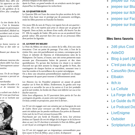
jeepee sur Yo
jeepee sur Bl
jeepee sur itch
jeepee sur Fa
jeepee sur In
Mes liens favoris
2d6 plus Cool
AideDD
Blog à part (Al
C'est pas du j
CasusNo (for
Elbakin
itch.io
La Cellule
La Forge de P
Le Guide du R
Le Podcast Do
LivrEnigme
Outsider
Scriptarium (L