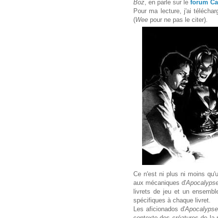
Boz
, en parle sur le
forum C
Pour ma lecture, j'ai télécha
(
Wee
pour ne pas le citer).
Ce n'est ni plus ni moins qu
aux mécaniques d'
Apocalypse
livrets de jeu et un ensemble
spécifiques à chaque livret.
Les aficionados d'
Apocalypse
contexte des créatures de la 