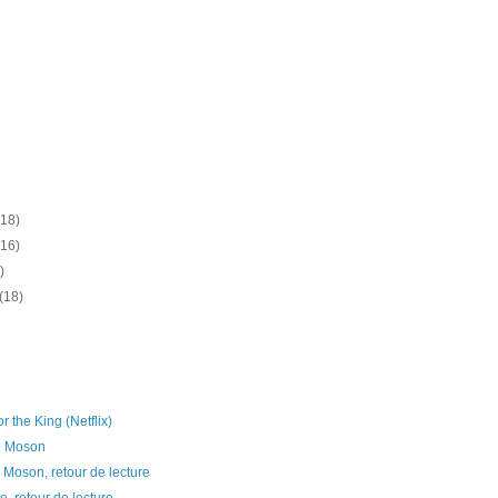
(18)
(16)
)
(18)
or the King (Netflix)
e Moson
 Moson, retour de lecture