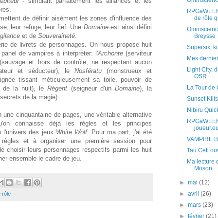
Omniscience
ébiteur
- simulant parfaitement les alliances et les
res.
RPGaWEEK S
mettent de définir aisément les zones d'influence des
de rôle qu
se, leur refuge, leur fief. Une
Domaine
est ainsi défini
Omniscience
igilance
et de
Souveraineté
.
Breysse
rie de livrets de personnages. On nous propose huit
Supersix, k
panel de vampires à interpréter: l'
Archonte
(serviteur
Mes dernier
sauvage et hors de contrôle, ne respectant aucun
Light City,
dateur et séducteur), le
Nosfératu
(monstrueux et
OSR
aignée tissant méticuleusement sa toile, pouvoir de
La Tour de 
 de la nuit), le
Régent
(seigneur d'un
Domaine
), la
 secrets de la magie).
Sunset Kills
Nibiru Quic
n une cinquantaine de pages, une véritable alternative
RPGaWEEK 
u'on connaisse déjà les règles et les principes
joueur.e
 l'univers des jeux
White Wolf
. Pour ma part, j'ai été
VAMPIRE Bl
s règles et à organiser une première session pour
e choisir leurs personnages respectifs parmi les huit
Tau Ceti ouv
er ensemble le cadre de jeu.
Ma lecture 
Moson
►
mai
(12)
►
avril
(26)
 rôle
►
mars
(23)
►
février
(21)