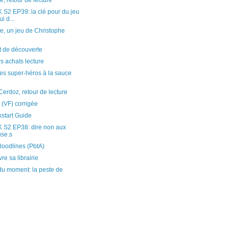
, retour de lecture
2 EP39: la clé pour du jeu
i d...
, un jeu de Christophe
it de découverte
s achats lecture
 des super-héros à la sauce
Cerdoz, retour de lecture
 (VF) corrigée
kstart Guide
S2 EP38: dire non aux
use.s
oodlines (PbtA)
re sa librairie
du moment: la peste de