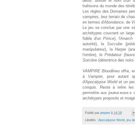
dette
,
utiliser le nom d'un d
trahisons du monde des ténèb
Les règles des
Domaines
per
vampires, leur terrain de chas
en termes d'
Abondance
, de
V
Le jeu se conclue par une sé
archétypes couvrant un large 
fidèle d'un
Prince
), l'
Anarch
(
autorité), la
Succube
(pré
manipulateur), la
Harpie
(ar
l'ombre), le
Prédateur
(fauve
Sorcière
(détentrice des noirs
VAMPIRE Bloodlines
offre, e
à
Vampire
, pour autant q
d'
Apocalypse World
et un peu
conquis. Reste à relire le
permettre aux joueur.euse.s d
archétypes proposés et imagin
Publié par
jeepee
à
14:18
Libellés :
Apocalypse World
,
jeu de