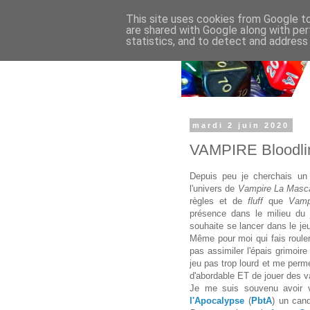
This site uses cookies from Google to 
are shared with Google along with per
statistics, and to detect and address
mardi 2 juin 2020
VAMPIRE Bloodli
Depuis peu je cherchais un 
l'univers de
Vampire La Masc
règles et de
fluff
que
Vam
présence dans le milieu du j
souhaite se lancer dans le je
Même pour moi qui fais roule
pas assimiler l'épais grimoire
jeu pas trop lourd et me perm
d'abordable ET de jouer des v
Je me suis souvenu avoir
l'Apocalypse
(
PbtA
) un cand