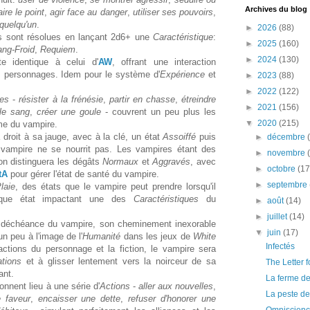
Archives du blog
aire le point
,
agir face au danger
,
utiliser ses pouvoirs
,
quelqu'un
.
►
2026
(88)
ns sont résolues en lançant 2d6+ une
Caractéristique
:
►
2025
(160)
ng-Froid
,
Requiem
.
►
2024
(130)
te identique à celui d'
AW
, offrant une interaction
es personnages. Idem pour le système d'
Expérience
et
►
2023
(88)
►
2022
(122)
ues
-
résister à la frénésie
,
partir en chasse
,
étreindre
►
2021
(156)
 le sang
,
créer une goule
- couvrent un peu plus les
▼
2020
(215)
ême du vampire.
droit à sa jauge, avec à la clé, un état
Assoiffé
puis
►
décembre
 vampire ne se nourrit pas. Les vampires étant des
►
novembre
on distinguera les dégâts
Normaux
et
Aggravés
, avec
►
octobre
(17
tA
pour gérer l'état de santé du vampire.
►
septembre
laie
, des états que le vampire peut prendre lorsqu'il
que état impactant une des
Caractéristiques
du
►
août
(14)
►
juillet
(14)
a déchéance du vampire, son cheminement inexorable
▼
juin
(17)
un peu à l'image de l'
Humanité
dans les jeux de
White
Infectés
actions du personnage et la fiction, le vampire sera
ations
et à glisser lentement vers la noirceur de sa
The Letter f
ant.
La ferme d
onnent lieu à une série d'
Actions
-
aller aux nouvelles
,
La peste de
e faveur
,
encaisser une dette
,
refuser d'honorer une