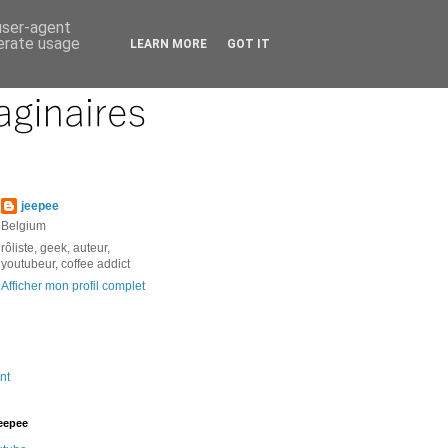
 user-agent
nerate usage
LEARN MORE
GOT IT
jeepee
Belgium
rôliste, geek, auteur,
youtubeur, coffee addict
Afficher mon profil complet
nt
jeepee