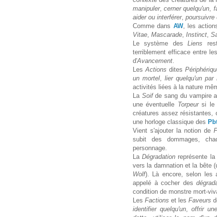
manipuler
,
cerner quelqu'un
,
f
aider ou interférer
,
poursuivre 
Comme dans
AW
, les actio
Vitae
,
Mascarade
,
Instinct
,
Sa
Le système des
Liens
res
terriblement efficace entre l
d'
Avancement
.
Les
Actions
dites
Périphériq
un mortel
,
lier quelqu'un par
activités liées à la nature m
La
Soif
de sang du vampire a 
une éventuelle
Torpeur
si le
créatures assez résistantes, 
une horloge classique des
Pb
Vient s'ajouter la notion de
P
subit des dommages, cha
personnage.
La
Dégradation
représente l
vers la damnation et la bête (
Wolf
). Là encore, selon les 
appelé à cocher des
dégrad
condition de monstre mort-viv
Les
Factions
et les
Faveurs
d
identifier quelqu'un
,
offrir un