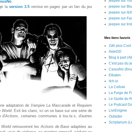
jeepee sur Yo
asusNo
.
rgé la
version 3.5
remise en pages par un fan du jeu
jeepee sur Bl
jeepee sur itch
jeepee sur Fa
jeepee sur In
Mes liens favoris
2d6 plus Cool
AideDD
Blog à part (Al
C'est pas du j
CasusNo (for
Elbakin
itch.io
La Cellule
La Forge de P
Le Guide du R
Le Podcast Do
'une adaptation de
Vampire La Mascarade
et
Requiem
 World
. Exit les clans, ici on se base sur une série de
LivrEnigme
 d'
Actions
, certaines communes à tou.te.s, d'autres
Outsider
Scriptarium (L
 World
retrouveront les
Actions de Base
adaptées au
nuit:
user de violence
,
se montrer agressif
,
séduire ou