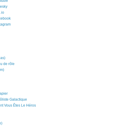
utube
uesky
.io
cebook
stagram
ias)
eu de rôle
um)
apier
ôliste Galactique
nt Vous Êtes Le Héros
e)