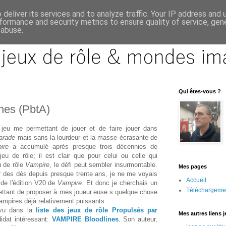
deliver its services and to analyze traffic. Your IP address and
formance and security metrics to ensure quality of service, ge
 abuse.
Qui êtes-vous ?
nes (PbtA)
jeu me permettant de jouer et de faire jouer dans
arade
mais sans la lourdeur et la masse écrasante de
pire
a accumulé après presque trois décennies de
eu de rôle; il est clair que pour celui ou celle qui
u de rôle
Vampire
, le défi peut sembler insurmontable.
Mes pages
r des dés depuis presque trente ans, je ne me voyais
Accueil
 de l'édition V20 de
Vampire
. Et donc je cherchais un
Téléchargeme
ettant de proposer à mes joueur.euse.s quelque chose
ampires déjà relativement puissants.
 vu dans la
liste des jeux de rôle Propulsés par
Mes autres liens 
idat intéressant:
VAMPIRE Bloodlines
. Son auteur,