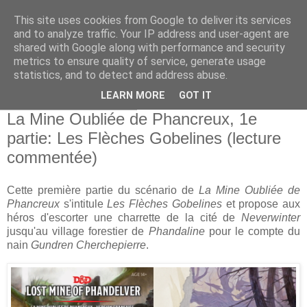
This site uses cookies from Google to deliver its services
and to analyze traffic. Your IP address and user-agent are
shared with Google along with performance and security
metrics to ensure quality of service, generate usage
statistics, and to detect and address abuse.
▼
LEARN MORE
GOT IT
jeudi 9 décembre 2021
La Mine Oubliée de Phancreux, 1e
partie: Les Flèches Gobelines (lecture
commentée)
Cette première partie du scénario de
La Mine Oubliée de
Phancreux
s'intitule
Les Flèches Gobelines
et propose aux
héros d'escorter une charrette de la cité de
Neverwinter
jusqu'au village forestier de
Phandaline
pour le compte du
nain
Gundren Cherchepierre
.