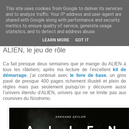
This site uses cookies from Google to deliver its services
and to analyze traffic. Your IP address and user-agent are
shared with Google along with performance and security
metrics to ensure quality of service, generate usage
statistics, and to detect and address abuse.
▼
LEARN MORE
GOT IT
mardi 18 janvier 2022
ALIEN, le jeu de rôle
Ca fait presque deux semaines que je mange du ALIEN à
tous les râteliers; après ma lecture de l'excellent
kit de
démarrage
, j'ai continué avec
le livre de base
, un gros
pavé de presque 400 pages richement illustré et plein de
règles mais pas seulement puisqu'on y découvre aussi
l'univers étendu d'ALIEN, univers qui ne se limite pas aux
coursives du
Nostromo
.