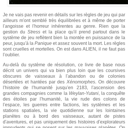
Je ne vais pas revenir en détails sur les règles de jeu qui par
ailleurs m'ont semblé très équilibrées et à même de porter
l'angoisse et l'horreur inhérentes au genre. Rien que la
gestion du
Stress
et la place qu'il prend partout dans le
système de jeu reflètent bien la montée en puissance de la
peur, jusqu'à la
Panique
et assez souvent la mort. Les règles
sont cruelles et mortelles. On est dans ALIEN, il ne faut pas
l'oublier.
Au-delà du système de résolution, ce livre de base nous
décrit un univers qui va bien plus loin que les coursives
obscures de vaisseaux à l'abandon ou de colonies
désertées et hantées par des
Xénomorphes
. On découvre
l'histoire de l'humanité jusqu'en 2183, l'ascension des
grandes compagnies comme la
Weylan-Yutani
, la conquête
des étoiles par l'humanité, la vie rude des colons de
l'espace, les guerres entre factions, les systèmes et les
stations spatiales, la vie quotidienne sur les lointaines
planètes ou à bord des vaisseaux, autant de pistes
d'aventures, et pas uniquement des histoires d'explorateurs
imprudents qui se posent sur les mauvaises planètes. On