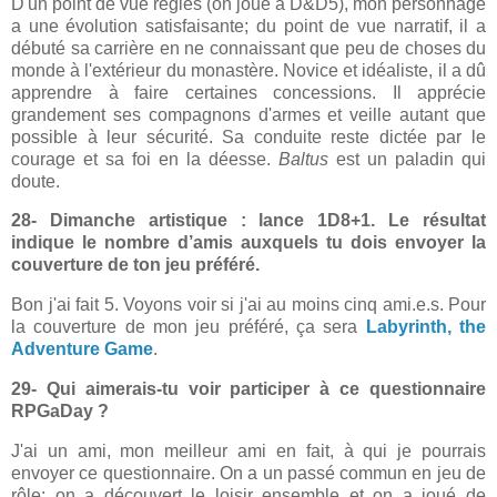
D'un point de vue règles (on joue à D&D5), mon personnage
a une évolution satisfaisante; du point de vue narratif, il a
débuté sa carrière en ne connaissant que peu de choses du
monde à l'extérieur du monastère. Novice et idéaliste, il a dû
apprendre à faire certaines concessions. Il apprécie
grandement ses compagnons d'armes et veille autant que
possible à leur sécurité. Sa conduite reste dictée par le
courage et sa foi en la déesse.
Baltus
est un paladin qui
doute.
28- Dimanche artistique : lance 1D8+1. Le résultat
indique le nombre d’amis auxquels tu dois envoyer la
couverture de ton jeu préféré.
Bon j'ai fait 5. Voyons voir si j'ai au moins cinq ami.e.s. Pour
la couverture de mon jeu préféré, ça sera
Labyrinth, the
Adventure Game
.
29- Qui aimerais-tu voir participer à ce questionnaire
RPGaDay ?
J'ai un ami, mon meilleur ami en fait, à qui je pourrais
envoyer ce questionnaire. On a un passé commun en jeu de
rôle; on a découvert le loisir ensemble et on a joué de