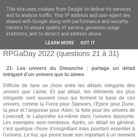
This site uses cookies from Google to deliver its services
and to analyze traffic. Your IP address and user-agent are
shared with Google along with performance and security
metrics to ensure quality of service, generate usage
statistics, and to detect and address abuse.
▼
LEARN MORE
GOT IT
lundi 22 août 2022
RPGaDay 2022 (questions 21 à 31)
21- Les univers du Dimanche : partage un détail
intrigant d’un univers que tu aimes.
Difficile de faire un choix entre les détails intrigants des
univers que j'aime. Et par détail, les éléments les plus
intrigants sont souvent ceux qui forment la base de ces
univers, comme la
Force
pour
Starwars
, l'
Epice
pour
Dune
,
la peur et l'angoisse pour
Alien
, la folie pour les univers de
Lovecraft
, le
Labyrinthe
lui-même dans l'univers éponyme.
Les exemples sont nombreux. Après, un détail en général,
c'est quelque chose d'insignifiant mais pourtant essentiel à
l'univers. Le truc qui prend toute son important à un moment