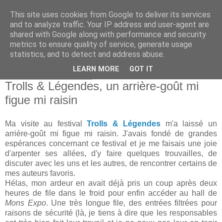
This site uses cookies from Google to deliver its services
and to analyze traffic. Your IP address and user-agent are
shared with Google along with performance and security
metrics to ensure quality of service, generate usage
statistics, and to detect and address abuse.
▼
LEARN MORE
GOT IT
samedi 30 mars 2013
Trolls & Légendes, un arrière-goût mi
figue mi raisin
Ma visite au festival
Trolls & Légendes
m'a laissé un
arrière-goût mi figue mi raisin. J'avais fondé de grandes
espérances concernant ce festival et je me faisais une joie
d'arpenter ses allées, d'y faire quelques trouvailles, de
discuter avec les uns et les autres, de rencontrer certains de
mes auteurs favoris.
Hélas, mon ardeur en avait déjà pris un coup après deux
heures de file dans le froid pour enfin accéder au hall de
Mons Expo
. Une très longue file, des entrées filtrées pour
raisons de sécurité (là, je tiens à dire que les responsables