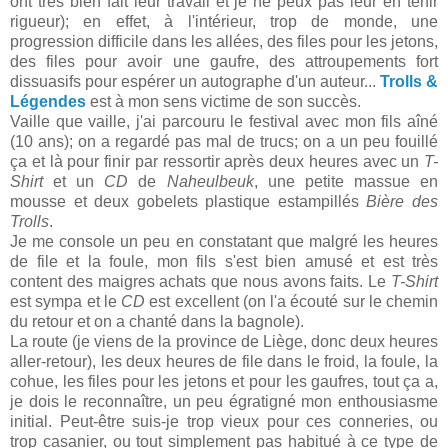
ont très bien fait leur travail et je ne peux pas leur en tenir
rigueur); en effet, à l'intérieur, trop de monde, une
progression difficile dans les allées, des files pour les jetons,
des files pour avoir une gaufre, des attroupements fort
dissuasifs pour espérer un autographe d'un auteur...
Trolls &
Légendes
est à mon sens victime de son succès.
Vaille que vaille, j'ai parcouru le festival avec mon fils aîné
(10 ans); on a regardé pas mal de trucs; on a un peu fouillé
ça et là pour finir par ressortir après deux heures avec un
T-
Shirt
et un
CD
de
Naheulbeuk
, une petite massue en
mousse et deux gobelets plastique estampillés
Bière des
Trolls
.
Je me console un peu en constatant que malgré les heures
de file et la foule, mon fils s'est bien amusé et est très
content des maigres achats que nous avons faits. Le
T-Shirt
est sympa et le
CD
est excellent (on l'a écouté sur le chemin
du retour et on a chanté dans la bagnole).
La route (je viens de la province de Liège, donc deux heures
aller-retour), les deux heures de file dans le froid, la foule, la
cohue, les files pour les jetons et pour les gaufres, tout ça a,
je dois le reconnaître, un peu égratigné mon enthousiasme
initial. Peut-être suis-je trop vieux pour ces conneries, ou
trop casanier, ou tout simplement pas habitué à ce type de