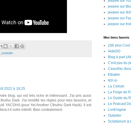
jeepee sur Yo
jeepee sur Bl
jeepee sur itch
jeepee sur Fa
jeepee sur In
Mes liens favoris
2d6 plus Cool
AideDD
,
youtube
Blog à part (Al
C'est pas du j
CasusNo (for
Elbakin
itch.io
La Cellule
ût 2022 à 18:25
La Forge de P
tre blog, qui est très riche et intéressant. J'ai pris aussi
Le Guide du R
Cthulhu Dark. J'ai modifié les règles pour mes besoins, et
Le Podcast Do
tulé YACDHA (pour Yet Another Cthulhu Dark Hack). Il est
LivrEnigme
llera-t-il votre intérêt. Bien cordialement.
Outsider
Scriptarium (L