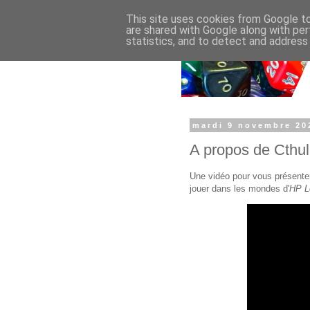
This site uses cookies from Google to 
are shared with Google along with per
statistics, and to detect and address
mardi 9 novembre 20
A propos de Cthu
Une vidéo pour vous présent
jouer dans les mondes d'
HP L