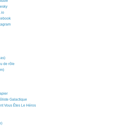
utube
uesky
.io
cebook
stagram
ias)
eu de rôle
um)
apier
ôliste Galactique
nt Vous Êtes Le Héros
e)