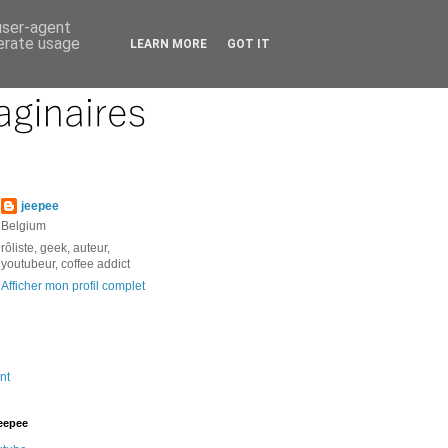
 user-agent
nerate usage
LEARN MORE
GOT IT
jeepee
Belgium
rôliste, geek, auteur,
youtubeur, coffee addict
Afficher mon profil complet
nt
jeepee