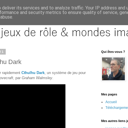
deliver its services and to analyze traffic. Your IP address and
formance and security metrics to ensure quality of service, ge
 abuse.
21
Qui êtes-vous ?
lhu Dark
er rapidement
Cthulhu Dark
, un système de jeu pour
ovecraft
, par
Graham Walmsley
.
Mes pages
Accueil
Téléchargeme
Mes autres liens 