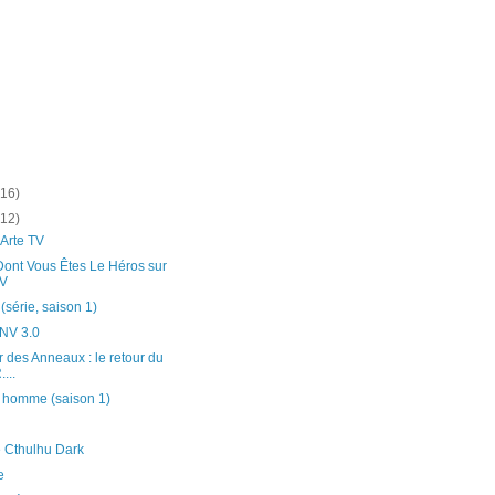
(16)
(12)
 Arte TV
Dont Vous Êtes Le Héros sur
TV
(série, saison 1)
NV 3.0
 des Anneaux : le retour du
....
r homme (saison 1)
e Cthulhu Dark
e