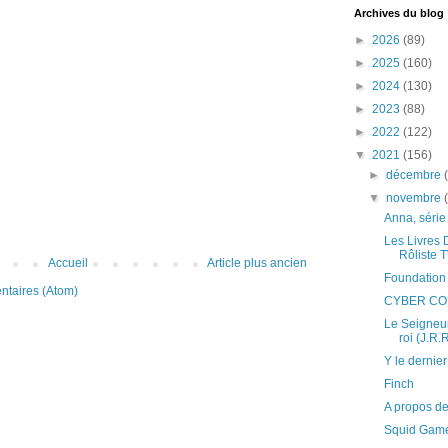
Archives du blog
►
2026
(89)
►
2025
(160)
►
2024
(130)
►
2023
(88)
►
2022
(122)
▼
2021
(156)
►
décembre
▼
novembre
Anna, série
Les Livres 
Rôliste 
Accueil
Article plus ancien
Foundation 
ntaires (Atom)
CYBER CO
Le Seigneur
roi (J.R.R
Y le dernie
Finch
A propos d
Squid Gam