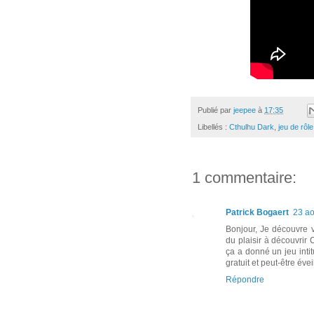
Publié par
jeepee
à
17:35
Libellés :
Cthulhu Dark
,
jeu de rôle
1 commentaire:
Patrick Bogaert
23 ao
Bonjour, Je découvre vo
du plaisir à découvrir 
ça a donné un jeu inti
gratuit et peut-être évei
Répondre