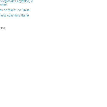
s règles de Labyrinthe, le
enture
jeu de rôle d'Eric Blaise
rystal Adventure Game
(10)
)