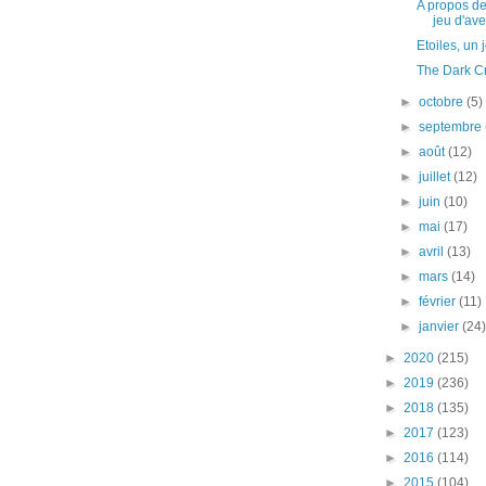
A propos de
jeu d'av
Etoiles, un 
The Dark C
►
octobre
(5)
►
septembre
►
août
(12)
►
juillet
(12)
►
juin
(10)
►
mai
(17)
►
avril
(13)
►
mars
(14)
►
février
(11)
►
janvier
(24
►
2020
(215)
►
2019
(236)
►
2018
(135)
►
2017
(123)
►
2016
(114)
►
2015
(104)