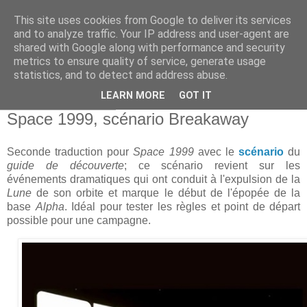
This site uses cookies from Google to deliver its services
and to analyze traffic. Your IP address and user-agent are
shared with Google along with performance and security
metrics to ensure quality of service, generate usage
statistics, and to detect and address abuse.
▼
LEARN MORE
GOT IT
lundi 11 août 2025
Space 1999, scénario Breakaway
Seconde traduction pour
Space 1999
avec le
scénario
du
guide de découverte
; ce scénario revient sur les
événements dramatiques qui ont conduit à l'expulsion de la
Lune
de son orbite et marque le début de l'épopée de la
base
Alpha
. Idéal pour tester les règles et point de départ
possible pour une campagne.