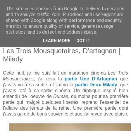
This site uses cookies from Google to deliver its services
and to analyze traffic. Your IP address and user-agent are
shared with Google along with performance and security
metrics to ensure quality of service, generate usage
statistics, and to detect and address abuse.
▼
LEARN MORE
GOT IT
lundi 22 décembre 2025
Les Trois Mousquetaires, D'artagnan |
Milady
Cette nuit, je me suis fait un marathon cinéma
Les Trois
Mousquetaires
; j'ai revu la
partie Une D'Artagnan
que
j'avais vu à sa sortie, et j'ai vu la
partie Deux Milady
, que
j'avais raté à sa sortie cinéma. Un diptyque inspiré bien
entendu de l'oeuvre de
Dumas
, du moins pour sa première
partie qui malgré quelques libertés, reprend l'essentiel de
l'affaire des ferrets de la reine. Une première partie dont
j'avais gardé de bons souvenirs et que j'ai revue avec plaisir.