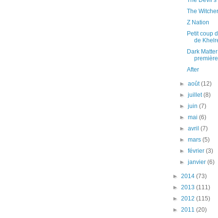
The Devil’s
The Witcher
Z Nation
Petit coup d
de Khelr
Dark Matter 
première
After
►
août
(12)
►
juillet
(8)
►
juin
(7)
►
mai
(6)
►
avril
(7)
►
mars
(5)
►
février
(3)
►
janvier
(6)
►
2014
(73)
►
2013
(111)
►
2012
(115)
►
2011
(20)