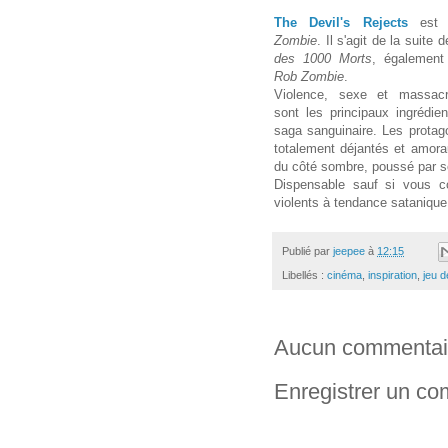
The Devil's Rejects
est 
Zombie
. Il s'agit de la suite 
des 1000 Morts
, également 
Rob Zombie
.
Violence, sexe et massacr
sont les principaux ingrédie
saga sanguinaire. Les protag
totalement déjantés et amora
du côté sombre, poussé par 
Dispensable sauf si vous c
violents à tendance sataniqu
Publié par
jeepee
à
12:15
Libellés :
cinéma
,
inspiration
,
jeu d
Aucun commentai
Enregistrer un c