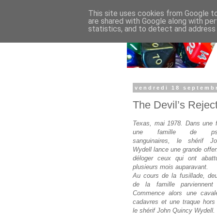
This site uses cookies from Google to 
are shared with Google along with per
statistics, and to detect and address
vendredi 18 septemb
The Devil’s Rejec
Texas, mai 1978. Dans une f
une famille de psyc
sanguinaires, le shérif J
Wydell lance une grande offen
déloger ceux qui ont abatt
plusieurs mois auparavant.
Au cours de la fusillade, d
de la famille parviennent 
Commence alors une cavale
cadavres et une traque hors
le shérif John Quincy Wydell.