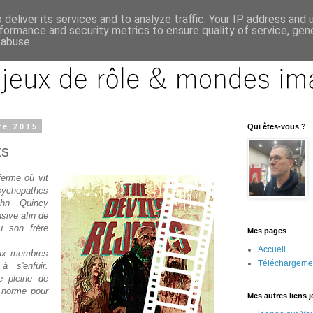
deliver its services and to analyze traffic. Your IP address and
formance and security metrics to ensure quality of service, ge
 abuse.
re 2015
Qui êtes-vous ?
ts
erme où vit
hopathes
ohn Quincy
sive afin de
u son frère
Mes pages
Accueil
eux membres
Téléchargeme
à s'enfuir.
 pleine de
 norme pour
Mes autres liens 