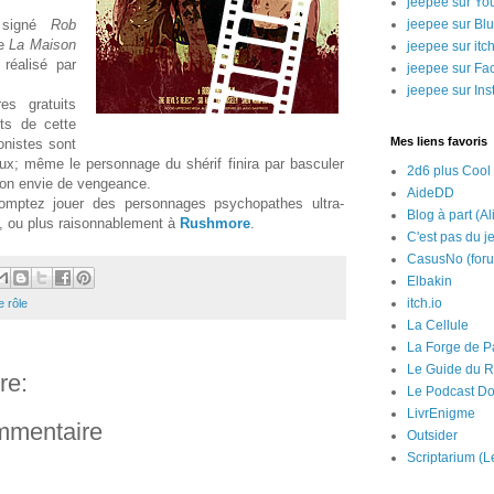
jeepee sur Yo
signé
Rob
jeepee sur Bl
de
La Maison
jeepee sur itch
réalisé par
jeepee sur Fa
jeepee sur In
es gratuits
nts de cette
Mes liens favoris
onistes sont
ux; même le personnage du shérif finira par basculer
2d6 plus Cool
son envie de vengeance.
AideDD
omptez jouer des personnages psychopathes ultra-
Blog à part (Al
e, ou plus raisonnablement à
Rushmore
.
C'est pas du j
CasusNo (for
Elbakin
itch.io
e rôle
La Cellule
La Forge de P
Le Guide du R
re:
Le Podcast Do
LivrEnigme
ommentaire
Outsider
Scriptarium (L