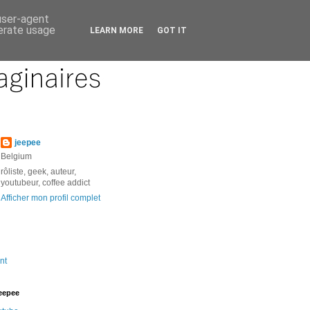
 user-agent
nerate usage
LEARN MORE
GOT IT
jeepee
Belgium
rôliste, geek, auteur,
youtubeur, coffee addict
Afficher mon profil complet
nt
jeepee