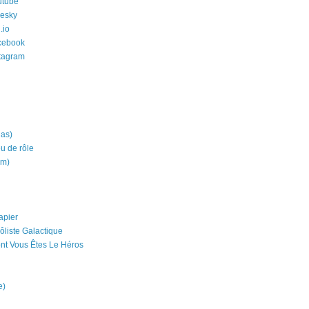
utube
uesky
.io
cebook
stagram
ias)
eu de rôle
um)
apier
ôliste Galactique
nt Vous Êtes Le Héros
e)