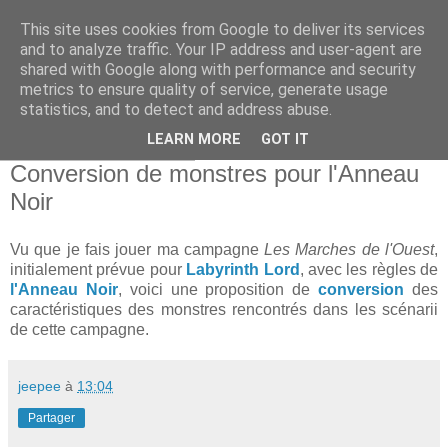
This site uses cookies from Google to deliver its services
and to analyze traffic. Your IP address and user-agent are
shared with Google along with performance and security
metrics to ensure quality of service, generate usage
statistics, and to detect and address abuse.
▼
LEARN MORE
GOT IT
jeudi 29 octobre 2015
Conversion de monstres pour l'Anneau
Noir
Vu que je fais jouer ma campagne
Les Marches de l'Ouest
,
initialement prévue pour
Labyrinth Lord
, avec les règles de
l'Anneau Noir
, voici une proposition de
conversion
des
caractéristiques des monstres rencontrés dans les scénarii
de cette campagne.
jeepee
à
13:04
Partager