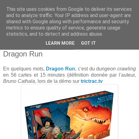
This site uses cookies from Google to deliver its services
and to analyze traffic. Your IP address and user-agent are
shared with Google along with performance and security
metrics to ensure quality of service, generate usage
statistics, and to detect and address abuse.
▼
LEARN MORE
GOT IT
mercredi 16 décembre 2015
Dragon Run
En quelques mots,
Dragon Run
, c'est du d
ungeon crawling
en 56 cartes et 15 minutes (définition donnée par l'auteur,
Bruno Cathala
, lors de la démo sur
trictrac.tv