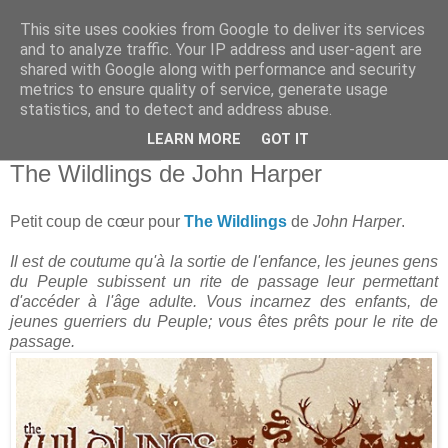
This site uses cookies from Google to deliver its services
and to analyze traffic. Your IP address and user-agent are
shared with Google along with performance and security
metrics to ensure quality of service, generate usage
statistics, and to detect and address abuse.
▼
LEARN MORE
GOT IT
lundi 1 août 2016
The Wildlings de John Harper
Petit coup de cœur pour
The Wildlings
de
John Harper
.
Il est de coutume qu'à la sortie de l'enfance, les jeunes gens
du Peuple subissent un rite de passage leur permettant
d'accéder à l'âge adulte. Vous incarnez des enfants, de
jeunes guerriers du Peuple; vous êtes prêts pour le rite de
passage.