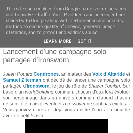
This site uses cookies from Google to deliver its services
and to analyze traffic. Your IP address and user-agent are
shared with Google along with performance and security
metrics to ensure quality of service, generate usage
statistics, and to detect and address abuse.
▼
LEARN MORE
GOT IT
mercredi 10 juillet 2019
Lancement d'une campagne solo
partagée d'Ironsworn
Julien Pouard
Cendrones
, animateur des
Voix d'Altaride
et
Samuel Ziterman
ont décidé de lancer une campagne solo
partagée d'
Ironsworn
, le jeu de rôle de
Shawn Tomkin
. Sur
base d'un
worldbuilding
commun, chacun d'eux fera évoluer
son personnage dans un univers commun, d'abord chacun
de son côté mais d'éventuels
crossover
ne sont pas exclus.
Vous pouvez d'ores et déjà vous mettre l'eau à la bouche
avec ce petit
teaser
.