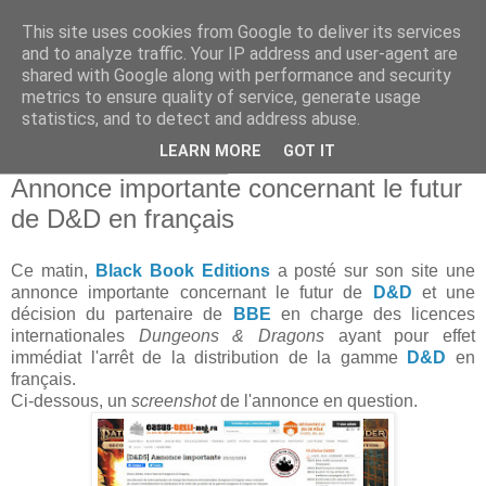
This site uses cookies from Google to deliver its services
and to analyze traffic. Your IP address and user-agent are
shared with Google along with performance and security
metrics to ensure quality of service, generate usage
statistics, and to detect and address abuse.
▼
LEARN MORE
GOT IT
lundi 23 décembre 2019
Annonce importante concernant le futur
de D&D en français
Ce matin,
Black Book Editions
a posté sur son site une
annonce importante concernant le futur de
D&D
et une
décision du partenaire de
BBE
en charge des licences
internationales
Dungeons & Dragons
ayant pour effet
immédiat l'arrêt de la distribution de la gamme
D&D
en
français.
Ci-dessous, un
screenshot
de l'annonce en question.