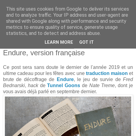
This site uses cookies from Google to deliver its services
and to analyze traffic. Your IP address and user-agent are
shared with Google along with performance and security
metrics to ensure quality of service, generate usage
statistics, and to detect and address abuse.
▼
LEARN MORE
GOT IT
dimanche 29 décembre 2019
Endure, version française
Ce post sera sans doute le dernier de l'année 2019 et un
ultime cadeau pour les fêtes avec une
traduction maison
et
brute de décoffrage de
Endure
, le jeu de survie de
Fred
Bednarski
,
hack
de
Tunnel Goons
de
Nate Treme
, dont je
vous avais déjà parlé en septembre dernier.