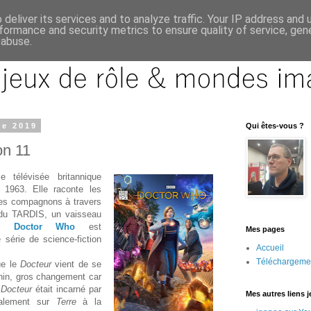
deliver its services and to analyze traffic. Your IP address and
formance and security metrics to ensure quality of service, ge
 abuse.
re 2019
Qui êtes-vous ?
on 11
 télévisée britannique
 1963. Elle raconte les
ses compagnons à travers
 du TARDIS, un vaisseau
nt.
Doctor Who
est
Mes pages
 série de science-fiction
Accueil
Téléchargeme
ue le
Docteur
vient de se
inin, gros changement car
e
Docteur
était incarné par
Mes autres liens 
ralement sur
Terre
à la