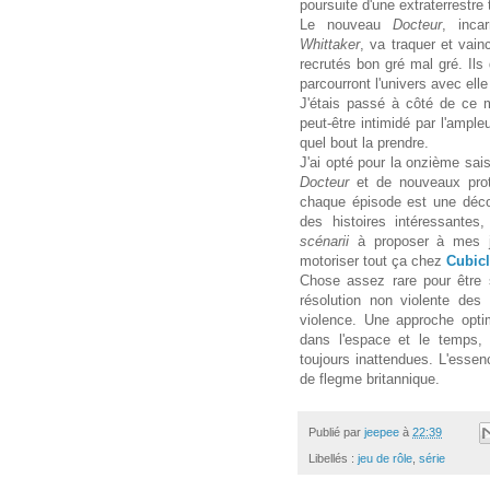
poursuite d'une extraterrestre 
Le nouveau
Docteur
, inca
Whittaker
, va traquer et vai
recrutés bon gré mal gré. Il
parcourront l'univers avec el
J'étais passé à côté de ce 
peut-être intimidé par l'ampl
quel bout la prendre.
J'ai opté pour la onzième sai
Docteur
et de nouveaux prot
chaque épisode est une décou
des histoires intéressantes
scénarii
à proposer à mes jo
motoriser tout ça chez
Cubicl
Chose assez rare pour être 
résolution non violente des 
violence. Une approche opti
dans l'espace et le temps, 
toujours inattendues. L'esse
de flegme britannique.
Publié par
jeepee
à
22:39
Libellés :
jeu de rôle
,
série