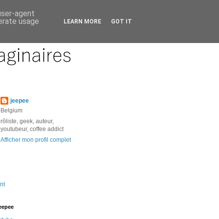
 user-agent
nerate usage
LEARN MORE
GOT IT
jeepee
Belgium
rôliste, geek, auteur,
youtubeur, coffee addict
Afficher mon profil complet
nt
jeepee