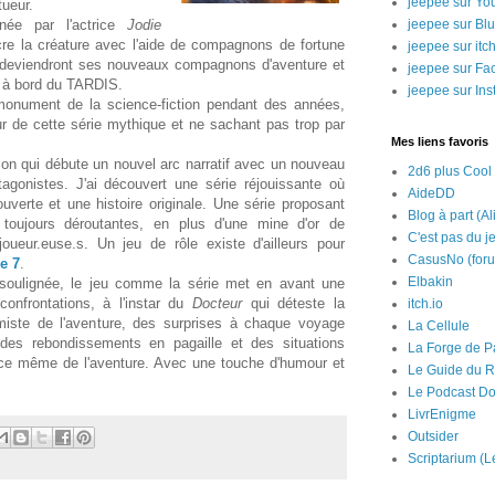
jeepee sur Yo
tueur.
rnée par l'actrice
Jodie
jeepee sur Bl
ncre la créature avec l'aide de compagnons de fortune
jeepee sur itch
s deviendront ses nouveaux compagnons d'aventure et
jeepee sur Fa
le à bord du TARDIS.
jeepee sur In
monument de la science-fiction pendant des années,
eur de cette série mythique et ne sachant pas trop par
Mes liens favoris
son qui débute un nouvel arc narratif avec un nouveau
2d6 plus Cool
agonistes. J'ai découvert une série réjouissante où
AideDD
verte et une histoire originale. Une série proposant
Blog à part (Al
, toujours déroutantes, en plus d'une mine d'or de
C'est pas du j
ueur.euse.s. Un jeu de rôle existe d'ailleurs pour
CasusNo (for
e 7
.
Elbakin
soulignée, le jeu comme la série met en avant une
confrontations, à l'instar du
Docteur
qui déteste la
itch.io
miste de l'aventure, des surprises à chaque voyage
La Cellule
des rebondissements en pagaille et des situations
La Forge de P
nce même de l'aventure. Avec une touche d'humour et
Le Guide du R
Le Podcast Do
LivrEnigme
Outsider
Scriptarium (L