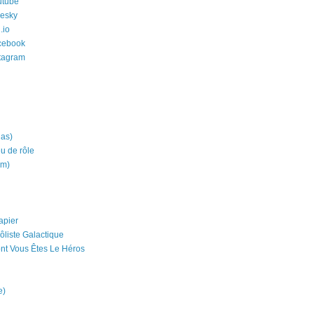
utube
uesky
.io
cebook
stagram
ias)
eu de rôle
um)
apier
ôliste Galactique
nt Vous Êtes Le Héros
e)