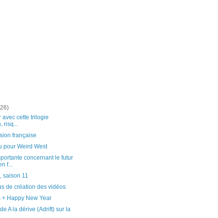
(26)
r avec cette trilogie
, risq...
sion française
u pour Weird West
ortante concernant le futur
 f...
 saison 11
s de création des vidéos
 + Happy New Year
de A la dérive (Adrift) sur la