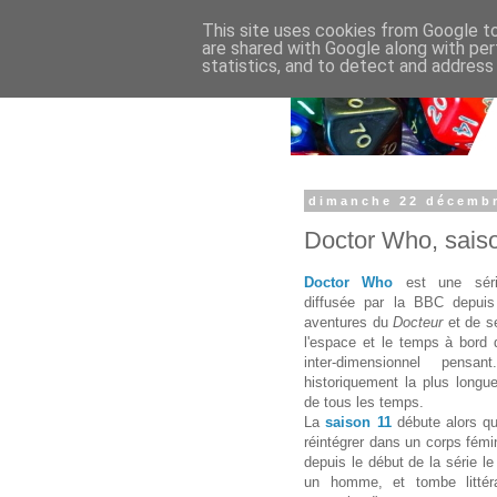
This site uses cookies from Google to 
are shared with Google along with per
statistics, and to detect and address
dimanche 22 décemb
Doctor Who, sais
Doctor Who
est une série
diffusée par la BBC depuis
aventures du
Docteur
et de 
l'espace et le temps à bord
inter-dimensionnel pensa
historiquement la plus longue
de tous les temps.
La
saison 11
débute alors q
réintégrer dans un corps fém
depuis le début de la série l
un homme, et tombe litté