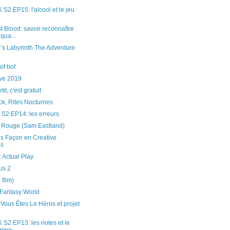
 EP15: l'alcool et le jeu
 Blood: savoir reconnaître
qua...
’s Labyrinth The Adventure
bof bof
ive 2019
tit, c'est gratuit
k, Rites Nocturnes
2 EP14: les erreurs
l Rouge (Sam Eastland)
s Façon en Creative
s
 Actual Play
us 2
 film)
 Fantasy World
 Vous Êtes Le Héros et projet
e
2 EP13: les notes et le