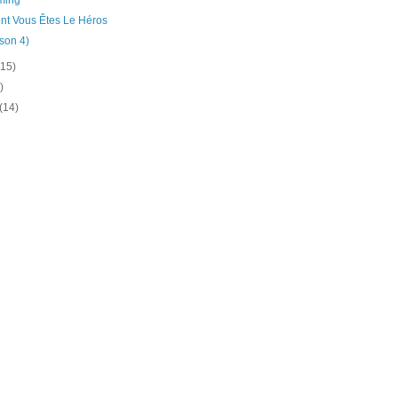
ming
nt Vous Êtes Le Héros
ison 4)
(15)
)
(14)
)