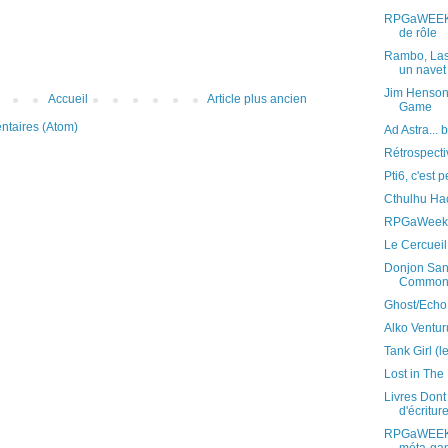
RPGaWEEK S2
de rôle
Rambo, Last
un navet 
Jim Henson
Accueil
Article plus ancien
Game
ntaires (Atom)
Ad Astra... 
Rétrospect
Pti6, c'est pe
Cthulhu Hac
RPGaWeek S
Le Cercuei
Donjon San
Common
Ghost/Echo:
Alko Ventur
Tank Girl (le
Lost in The
Livres Dont
d'écritur
RPGaWEEK S