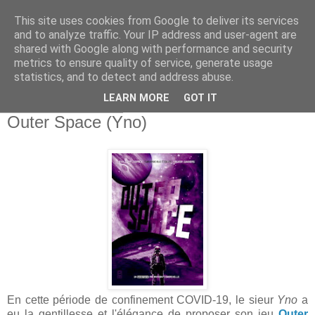
This site uses cookies from Google to deliver its services
and to analyze traffic. Your IP address and user-agent are
shared with Google along with performance and security
metrics to ensure quality of service, generate usage
statistics, and to detect and address abuse.
▼
LEARN MORE
GOT IT
mardi 17 mars 2020
Outer Space (Yno)
En cette période de confinement COVID-19, le sieur
Yno
a
eu la gentillesse et l'élégance de proposer son jeu
Outer