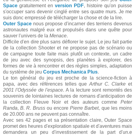
Space
gratuitement en
version PDF
, histoire qu'on puisse
s'occuper sans devenir cinglé entre ses quatre murs. Je me
suis donc empressé de télécharger la chose et de la lire.
Outer Space
nous propose d'incarner des terriens devenus
astronautes malgré eux et propulsés dans une quête pour
sauver l'univers de la
Menace
.
Difficile d'en dire plus sans déflorer le sujet. Le jeu fait partie
de la collection Shooter et ne propose pas de scénario ou
de campagne toute faite mais plutôt un contexte, un cadre
de jeu avec des synopsis, des planètes à explorer, des
formes de vie à rencontrer et des règles simples, adaptation
du système de jeu
Corpus Mechanica Plus
.
Le ton général du jeu est proche de la science-fiction à
papa, avec des références telles que
Arthur C. Clarke
et
2001 l'Odyssée de l'espace
. A la lecture sont remontés des
souvenirs de lointaines lectures de romans d'anticipation de
la collection Fleuve Noir et des auteurs comme
Peter
Randa
,
B. R. Bruss
ou encore
Pierre Barbet
, que les moins
de 20.000 ans ne peuvent pas connaître.
Avec ses 42 pages et sa présentation claire, Outer Space
promet des heures d'exploration spatiale et d'aventures mais
demandera un peu d'investissement de la part d'un.e