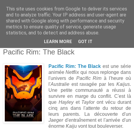
This site uses cookies from Google to deliver its services
and to analyze traffic. Your IP address and user-agent are
shared with Google along with performance and security
metrics to ensure quality of service, generate usage
statistics, and to detect and address abuse.
▼
LEARN MORE
GOT IT
dimanche 28 mars 2021
Pacific Rim: The Black
Pacific Rim: The Black
est une série
animée
Netflix
qui nous replonge dans
l'univers de
Pacific Rim
à l'heure où
l'
Australie
est ravagée par les
Kaijus
.
Une petite communauté a réussi à
survivre en marge du conflit. C'est là
que
Hayley
et
Taylor
ont vécu durant
cinq ans dans l'attente du retour de
leurs parents. La découverte d'un
Jaeger
d'entraînement et l'arrivée d'un
énorme
Kaiju
vont tout bouleverser.