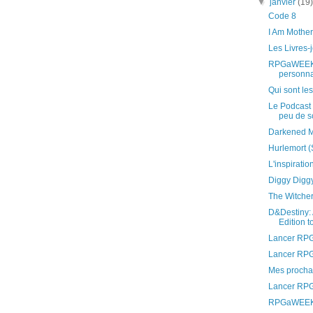
▼
janvier
(19
Code 8
I Am Mother
Les Livres-
RPGaWEEK S
personn
Qui sont le
Le Podcast 
peu de sc
Darkened M
Hurlemort (
L'inspirati
Diggy Digg
The Witcher 
D&Destiny: 
Edition to 
Lancer RPG:
Lancer RPG:
Mes prochai
Lancer RPG:
RPGaWEEK 