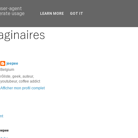
 user-agent
nerate usage
LEARN MORE
GOT IT
jeepee
Belgium
rôliste, geek, auteur,
youtubeur, coffee addict
Afficher mon profil complet
nt
jeepee