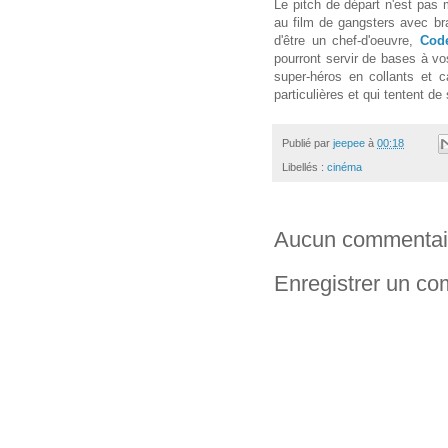
Le pitch de départ n'est pas 
au film de gangsters avec bra
d'être un chef-d'oeuvre,
Cod
pourront servir de bases à v
super-héros en collants et 
particulières et qui tentent de 
Publié par
jeepee
à
00:18
Libellés :
cinéma
Aucun commentai
Enregistrer un c