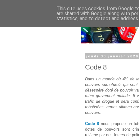
This site uses cookies from Google to 
are shared with Google along with per
statistics, and to detect and address
jeudi 30 janvier 2020
Code 8
Dans un monde où 4% de la 
pouvoirs surnaturels qui sont
désespéré doté de pouvoir va 
mère gravement malade. Il v
trafic de drogue et sera conf
robotisées, armes ultimes con
pouvoirs.
Code 8
nous propose un futu
dotés de pouvoirs sont cri
relâche par des forces de poli