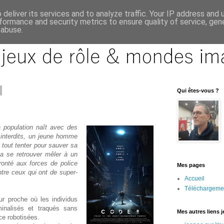
deliver its services and to analyze traffic. Your IP address and
formance and security metrics to ensure quality of service, ge
 abuse.
Qui êtes-vous ?
population naît avec des
 interdits, un jeune homme
tout tenter pour sauver sa
a se retrouver mêler à un
ronté aux forces de police
Mes pages
tre ceux qui ont de super-
Accueil
Téléchargeme
r proche où les individus
minalisés et traqués sans
Mes autres liens 
ce robotisées.