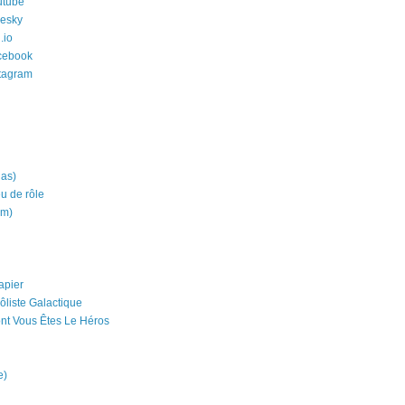
utube
uesky
.io
cebook
stagram
ias)
eu de rôle
um)
apier
ôliste Galactique
nt Vous Êtes Le Héros
e)