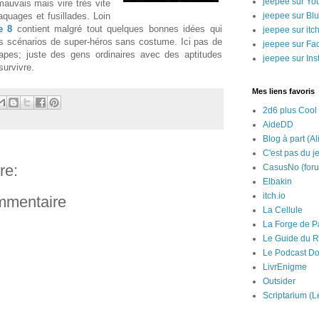
jeepee sur Yo
mauvais mais vire très vite
quages et fusillades. Loin
jeepee sur Bl
e 8
contient malgré tout quelques bonnes idées qui
jeepee sur itch
os scénarios de super-héros sans costume. Ici pas de
jeepee sur Fa
capes; juste des gens ordinaires avec des aptitudes
jeepee sur In
survivre.
Mes liens favoris
2d6 plus Cool
AideDD
Blog à part (Al
C'est pas du j
re:
CasusNo (for
Elbakin
itch.io
ommentaire
La Cellule
La Forge de P
Le Guide du R
Le Podcast Do
LivrEnigme
Outsider
Scriptarium (L