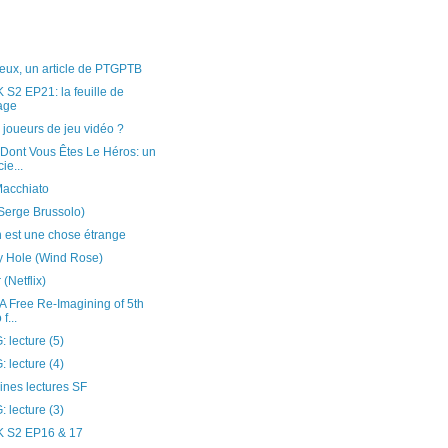
)
jeux, un article de PTGPTB
2 EP21: la feuille de
age
s joueurs de jeu vidéo ?
Dont Vous Êtes Le Héros: un
ie...
acchiato
Serge Brussolo)
on est une chose étrange
y Hole (Wind Rose)
(Netflix)
A Free Re-Imagining of 5th
f...
 lecture (5)
 lecture (4)
nes lectures SF
 lecture (3)
S2 EP16 & 17