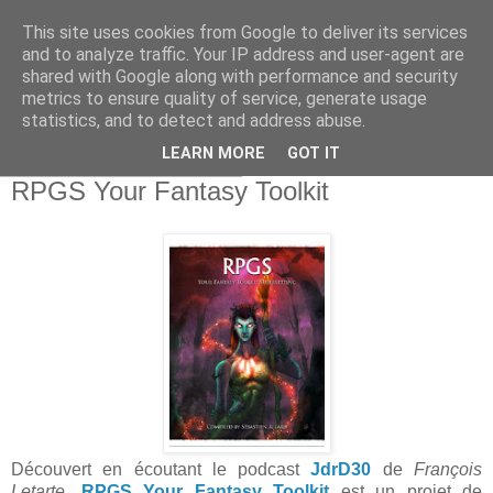
This site uses cookies from Google to deliver its services
and to analyze traffic. Your IP address and user-agent are
shared with Google along with performance and security
metrics to ensure quality of service, generate usage
statistics, and to detect and address abuse.
▼
LEARN MORE
GOT IT
mardi 25 septembre 2018
RPGS Your Fantasy Toolkit
Découvert en écoutant le podcast
JdrD30
de
François
Letarte
,
RPGS Your Fantasy Toolkit
est un projet de