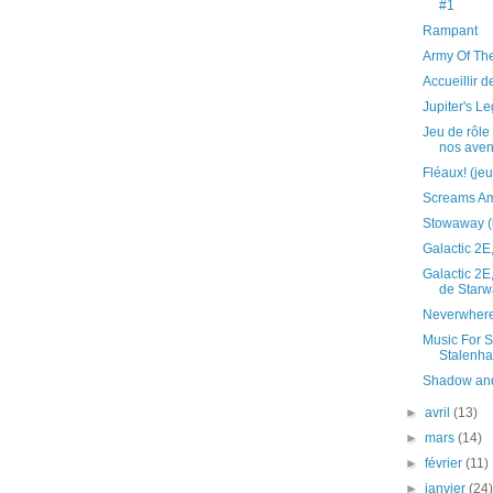
#1
Rampant
Army Of Th
Accueillir 
Jupiter's L
Jeu de rôle 
nos aven
Fléaux! (je
Screams Am
Stowaway (l
Galactic 2E
Galactic 2E
de Starw
Neverwhere
Music For S
Stalenha
Shadow an
►
avril
(13)
►
mars
(14)
►
février
(11)
►
janvier
(24