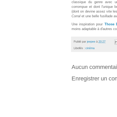
classique du genre avec un
corrompue et dont l'unique bu
(dont on devine assez vite le
Corral
et une belle fusillade a
Une inspiration pour
Those 
moins adaptable à d'autres co
Publié par
jeepee
à
20:27
Libellés :
cinéma
Aucun commentai
Enregistrer un c