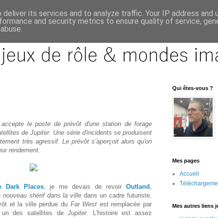
deliver its services and to analyze traffic. Your IP address and
formance and security metrics to ensure quality of service, ge
 abuse.
Qui êtes-vous ?
, accepte le poste de prévôt d'une station de forage
atellites de Jupiter. Une série d'incidents se produisent
tement très agressif. Le prévôt s’aperçoit alors qu'on
leur rendement.
Mes pages
Accueil
Téléchargeme
e Dark Places
, je me devais de revoir
Outland
,
e nouveau shérif dans la ville
dans un cadre futuriste.
évôt et la ville perdue du
Far West
est remplacée par
Mes autres liens 
, un des satellites de
Jupiter
. L'histoire est assez