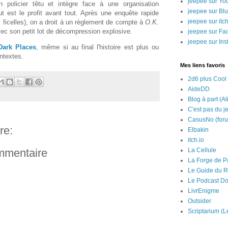
jeepee sur Yo
 policier têtu et intègre face à une organisation
jeepee sur Bl
t est le profit avant tout. Après une enquête rapide
jeepee sur itch
s ficelles), on a droit à un règlement de compte à
O.K.
vec son petit lot de décompression explosive.
jeepee sur Fa
jeepee sur In
Dark Places
, même si au final l'histoire est plus ou
ntextes.
Mes liens favoris
2d6 plus Cool
AideDD
Blog à part (Al
C'est pas du j
CasusNo (for
re:
Elbakin
itch.io
ommentaire
La Cellule
La Forge de P
Le Guide du R
Le Podcast Do
LivrEnigme
Outsider
Scriptarium (L