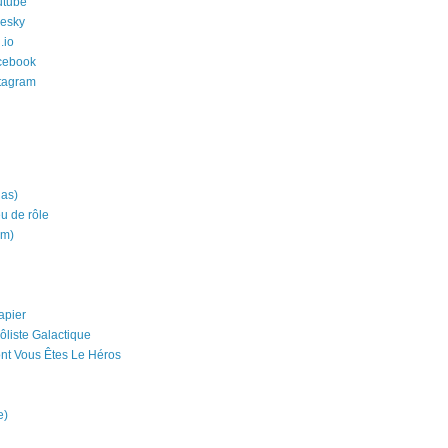
utube
uesky
.io
cebook
stagram
ias)
eu de rôle
um)
apier
ôliste Galactique
nt Vous Êtes Le Héros
e)