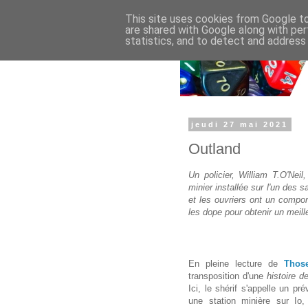
This site uses cookies from Google to 
are shared with Google along with per
statistics, and to detect and address
jeudi 27 mai 2021
Outland
Un policier, William T.O'Neil
minier installée sur l'un des s
et les ouvriers ont un compor
les dope pour obtenir un meil
En pleine lecture de
Thos
transposition d'une
histoire d
Ici, le shérif s'appelle un pr
une station minière sur Io