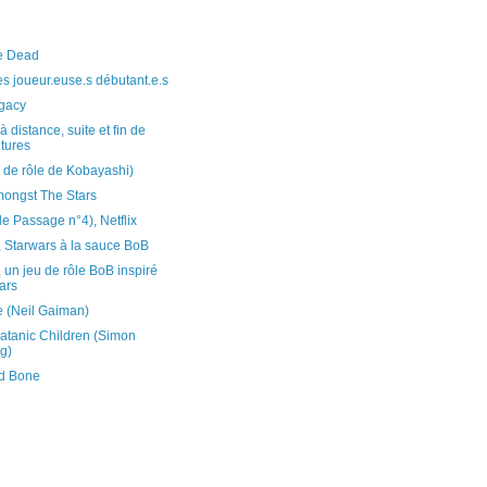
e Dead
des joueur.euse.s débutant.e.s
egacy
à distance, suite et fin de
tures
u de rôle de Kobayashi)
ongst The Stars
e Passage n°4), Netflix
, Starwars à la sauce BoB
, un jeu de rôle BoB inspiré
ars
 (Neil Gaiman)
atanic Children (Simon
g)
d Bone
)