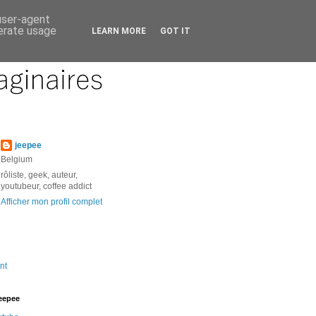
 user-agent
nerate usage
LEARN MORE
GOT IT
jeepee
Belgium
rôliste, geek, auteur,
youtubeur, coffee addict
Afficher mon profil complet
nt
jeepee