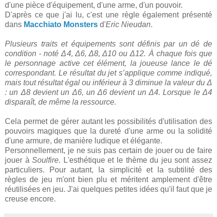
d'une pièce d'équipement, d'une arme, d'un pouvoir.
D'après ce que j'ai lu, c'est une règle également présenté
dans
Macchiato Monsters
d'
Eric Nieudan
.
Plusieurs traits et équipements sont définis par un dé de
condition - noté Δ4, Δ6, Δ8, Δ10 ou Δ12. À chaque fois que
le personnage active cet élément, la joueuse lance le dé
correspondant. Le résultat du jet s’applique comme indiqué,
mais tout résultat égal ou inférieur à 3 diminue la valeur du Δ
: un Δ8 devient un Δ6, un Δ6 devient un Δ4. Lorsque le Δ4
disparaît, de même la ressource.
Cela permet de gérer autant les possibilités d'utilisation des
pouvoirs magiques que la dureté d'une arme ou la solidité
d'une armure, de manière ludique et élégante.
Personnellement, je ne suis pas certain de jouer ou de faire
jouer à
Soulfire
. L'esthétique et le thème du jeu sont assez
particuliers. Pour autant, la simplicité et la subtilité des
règles de jeu m'ont bien plu et méritent amplement d'être
réutilisées en jeu. J'ai quelques petites idées qu'il faut que je
creuse encore.