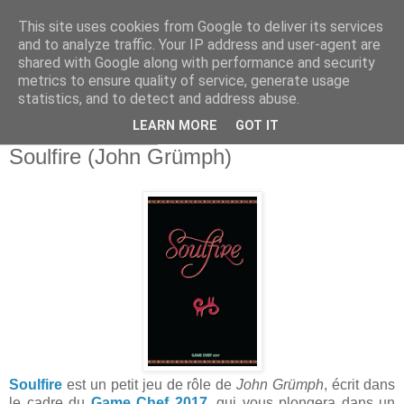
This site uses cookies from Google to deliver its services
and to analyze traffic. Your IP address and user-agent are
shared with Google along with performance and security
metrics to ensure quality of service, generate usage
statistics, and to detect and address abuse.
▼
LEARN MORE
GOT IT
mardi 26 mars 2019
Soulfire (John Grümph)
Soulfire
est un petit jeu de rôle de
John Grümph
, écrit dans
le cadre du
Game Chef 2017
, qui vous plongera dans un