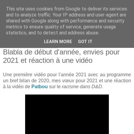
This site uses cookies from Google to deliver its services
and to analyze traffic. Your IP address and user-agent are
shared with Google along with performance and security
metrics to ensure quality of service, generate usage
statistics, and to detect and address abuse.
▼
LEARN MORE
GOT IT
mardi 19 janvier 2021
Blabla de début d'année, envies pour
2021 et réaction à une vidéo
Une première vidéo pour l'année 2021 avec au programme
un bref bilan de 2020, mes
vœux
pour 2021 et une réaction
à la vidéo de
Patbou
sur le
racisme dans D&D
.