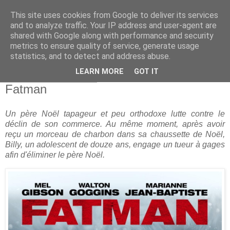
This site uses cookies from Google to deliver its services
and to analyze traffic. Your IP address and user-agent are
shared with Google along with performance and security
metrics to ensure quality of service, generate usage
statistics, and to detect and address abuse.
▼
LEARN MORE
GOT IT
lundi 11 janvier 2021
Fatman
Un père Noël tapageur et peu orthodoxe lutte contre le
déclin de son commerce. Au même moment, après avoir
reçu un morceau de charbon dans sa chaussette de Noël,
Billy, un adolescent de douze ans, engage un tueur à gages
afin d'éliminer le père Noël.