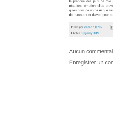
la pratique des jeux de rôle 
réactions émotionnelles provo
qu'en principe on ne risque r
de sursauter et d'avoir peur po
Publié par
jeepee
à
00:15
Libellés :
rpgaday2019
Aucun commentai
Enregistrer un c