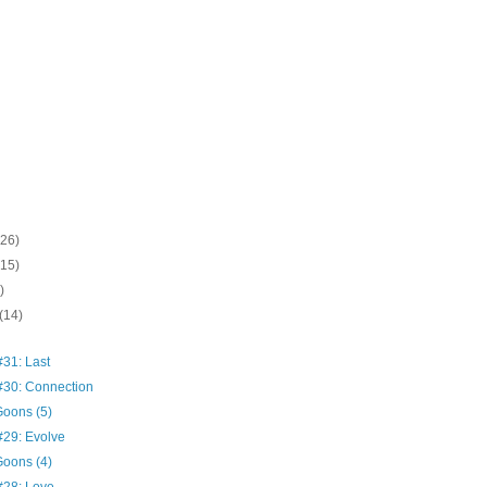
(26)
(15)
)
(14)
31: Last
30: Connection
oons (5)
29: Evolve
oons (4)