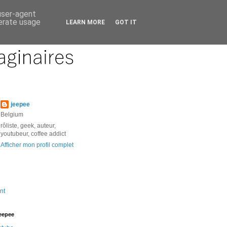
 user-agent
nerate usage
LEARN MORE
GOT IT
jeepee
Belgium
rôliste, geek, auteur,
youtubeur, coffee addict
Afficher mon profil complet
nt
jeepee