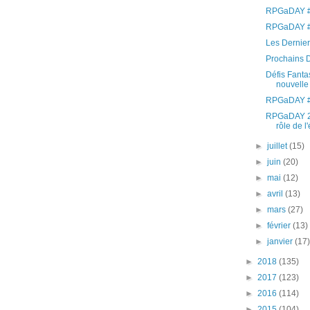
RPGaDAY #
RPGaDAY #
Les Derniers
Prochains D
Défis Fantas
nouvelle
RPGaDAY #
RPGaDAY 20
rôle de l'
►
juillet
(15)
►
juin
(20)
►
mai
(12)
►
avril
(13)
►
mars
(27)
►
février
(13)
►
janvier
(17
►
2018
(135)
►
2017
(123)
►
2016
(114)
►
2015
(104)