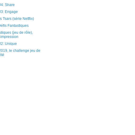
4: Share
3: Engage
 Tsars (série Netflix)
éfis Fantastiques
tiques (jeu de rôle),
 impression
2: Unique
19, le challenge jeu de
été
)