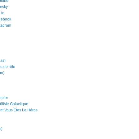
utube
uesky
.io
cebook
stagram
ias)
eu de rôle
um)
apier
ôliste Galactique
nt Vous Êtes Le Héros
e)