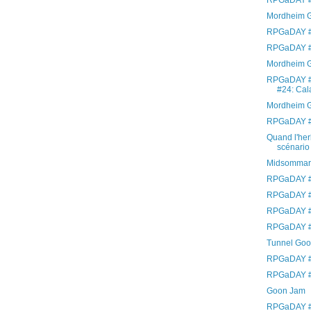
RPGaDAY #
Mordheim G
RPGaDAY #
RPGaDAY #
Mordheim G
RPGaDAY #
#24: Cal
Mordheim 
RPGaDAY #2
Quand l'her
scénario 
Midsommar
RPGaDAY #
RPGaDAY #
RPGaDAY #
RPGaDAY #
Tunnel Goon
RPGaDAY #1
RPGaDAY #
Goon Jam
RPGaDAY #