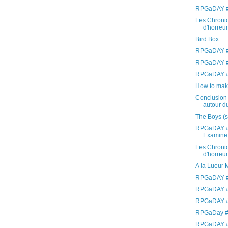
RPGaDAY #
Les Chroniq
d'horreur 
Bird Box
RPGaDAY #
RPGaDAY #
RPGaDAY #1
How to mak
Conclusion 
autour du
The Boys (
RPGaDAY #
Examine
Les Chroniq
d'horreur 
A la Lueur 
RPGaDAY #9
RPGaDAY #
RPGaDAY #7
RPGaDay #6
RPGaDAY #