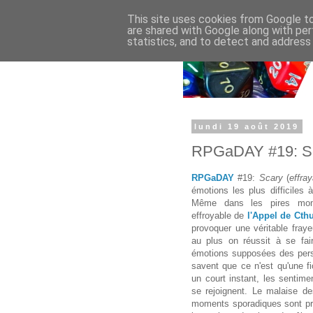
This site uses cookies from Google to 
are shared with Google along with per
statistics, and to detect and address
lundi 19 août 2019
RPGaDAY #19: S
RPGaDAY
#19:
Scary
(
effra
émotions les plus difficiles 
Même dans les pires mom
effroyable de
l'Appel de Cth
provoquer une véritable fraye
au plus on réussit à se fai
émotions supposées des pers
savent que ce n'est qu'une fi
un court instant, les sentim
se rejoignent. Le malaise d
moments sporadiques sont pré