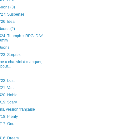
28: Love
oons (3)
27: Suspense
26: Idea
oons (2)
24: Triumph + RPGaDAY
amity
Goons
3: Surprise
be à chat vint à manquer,
pour...
22: Lost
21: Vast
20: Noble
19: Scary
s, version française
8: Plenty
17: One
16: Dream