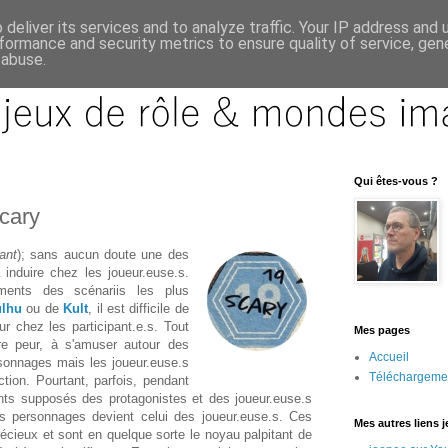
deliver its services and to analyze traffic. Your IP address and
formance and security metrics to ensure quality of service, ge
 abuse.
Qui êtes-vous ?
cary
yant
); sans aucun doute une des
à induire chez les joueur.euse.s.
ents des scénariis les plus
ulhu
ou de
Kult
, il est difficile de
ur chez les participant.e.s. Tout
Mes pages
re peur, à s'amuser autour des
Accueil
onnages mais les joueur.euse.s
Téléchargeme
ction. Pourtant, parfois, pendant
ents supposés des protagonistes et des joueur.euse.s
es personnages devient celui des joueur.euse.s. Ces
Mes autres liens 
cieux et sont en quelque sorte le noyau palpitant de