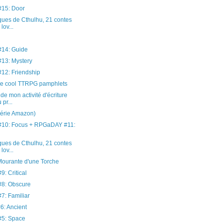
15: Door
ues de Cthulhu, 21 contes
lov...
14: Guide
13: Mystery
2: Friendship
e cool TTRPG pamphlets
de mon activité d'écriture
 pr...
série Amazon)
10: Focus + RPGaDAY #11:
ues de Cthulhu, 21 contes
lov...
Mourante d'une Torche
: Critical
8: Obscure
: Familiar
: Ancient
5: Space