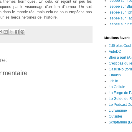
jeepee sur Yo
à thèmes horrifiques. En cela, on rejoint un peu les
quées par le visionnage d'un film d'horreur. On sait
jeepee sur Bl
ien dans le monde réel mais cela ne nous empêche pas
jeepee sur itch
ur les héros.héroïnes de l'histoire.
jeepee sur Fa
jeepee sur In
Mes liens favoris
2d6 plus Cool
AideDD
Blog à part (Al
re:
C'est pas du j
CasusNo (for
ommentaire
Elbakin
itch.io
La Cellule
La Forge de P
Le Guide du R
Le Podcast Do
LivrEnigme
Outsider
Scriptarium (L