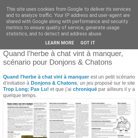
This site uses cookies from Google to deliver its services
and to analyze traffic. Your IP address and user-agent are
shared with Google along with performance and security
metrics to ensure quality of service, generate usage
statistics, and to detect and address abuse.
▼
LEARN MORE
GOT IT
jeudi 22 août 2019
Quand l'herbe à chat vint à manquer,
scénario pour Donjons & Chatons
Quand l'herbe à chat vint à manquer
est un petit scénario
d'initiation à
Donjons & Chatons
, un jeu proposé sur le site
Trop Long; Pas Lu!
et que j'ai
chroniqué
par ailleurs il y a
quelque temps.