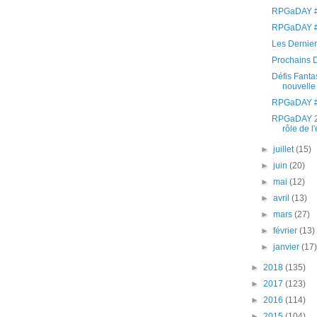
RPGaDAY #
RPGaDAY #
Les Derniers
Prochains D
Défis Fantas
nouvelle
RPGaDAY #
RPGaDAY 20
rôle de l'
►
juillet
(15)
►
juin
(20)
►
mai
(12)
►
avril
(13)
►
mars
(27)
►
février
(13)
►
janvier
(17
►
2018
(135)
►
2017
(123)
►
2016
(114)
►
2015
(104)