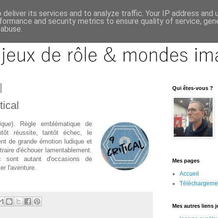
deliver its services and to analyze traffic. Your IP address and
formance and security metrics to ensure quality of service, ge
 abuse.
Qui êtes-vous ?
ical
tique
). Règle emblématique de
tôt réussite, tantôt échec, le
nt de grande émotion ludique et
ntraire d'échouer lamentablement.
c sont autant d'occasions de
Mes pages
er l'aventure.
Accueil
Téléchargeme
Mes autres liens 