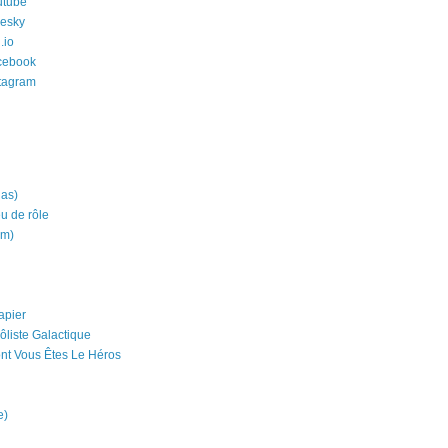
utube
uesky
.io
cebook
stagram
ias)
eu de rôle
um)
apier
ôliste Galactique
nt Vous Êtes Le Héros
e)