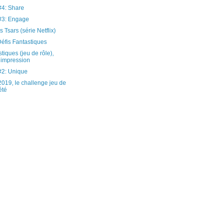
4: Share
3: Engage
 Tsars (série Netflix)
éfis Fantastiques
tiques (jeu de rôle),
 impression
2: Unique
19, le challenge jeu de
été
)