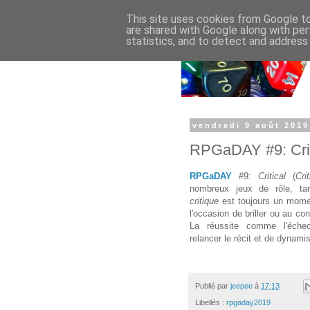
This site uses cookies from Google to 
are shared with Google along with per
statistics, and to detect and address
vendredi 9 août 2019
RPGaDAY #9: Crit
RPGaDAY
#9:
Critical
(
Cri
nombreux jeux de rôle, tan
critique
est toujours un mome
l'occasion de briller ou au co
La réussite comme l'éche
relancer le récit et de dynamis
Publié par
jeepee
à
17:13
Libellés :
rpgaday2019