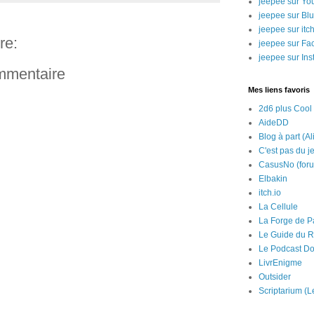
jeepee sur Yo
jeepee sur Bl
jeepee sur itch
re:
jeepee sur Fa
jeepee sur In
ommentaire
Mes liens favoris
2d6 plus Cool
AideDD
Blog à part (Al
C'est pas du j
CasusNo (for
Elbakin
itch.io
La Cellule
La Forge de P
Le Guide du R
Le Podcast Do
LivrEnigme
Outsider
Scriptarium (L