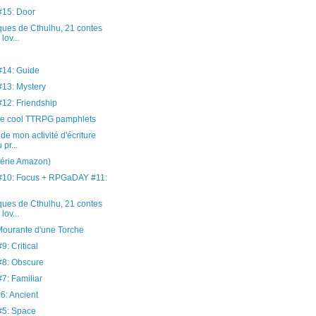
15: Door
ues de Cthulhu, 21 contes
lov...
14: Guide
13: Mystery
2: Friendship
e cool TTRPG pamphlets
de mon activité d'écriture
 pr...
série Amazon)
10: Focus + RPGaDAY #11:
ues de Cthulhu, 21 contes
lov...
Mourante d'une Torche
: Critical
8: Obscure
: Familiar
: Ancient
5: Space