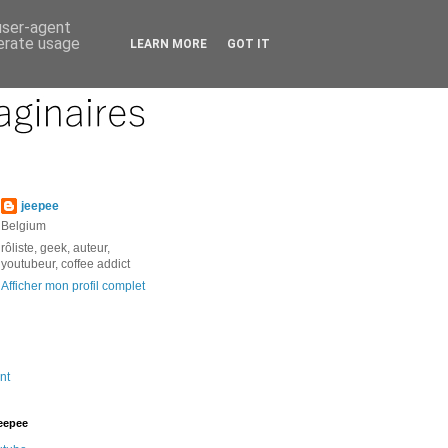
 user-agent
nerate usage
LEARN MORE
GOT IT
jeepee
Belgium
rôliste, geek, auteur,
youtubeur, coffee addict
Afficher mon profil complet
nt
jeepee