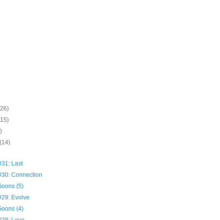
(26)
(15)
)
(14)
31: Last
30: Connection
oons (5)
29: Evolve
oons (4)