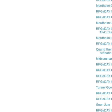
RPGaDAY #
Mordheim G
RPGaDAY #
RPGaDAY #
Mordheim G
RPGaDAY #
#24: Cal
Mordheim 
RPGaDAY #2
Quand l'her
scénario 
Midsommar
RPGaDAY #
RPGaDAY #
RPGaDAY #
RPGaDAY #
Tunnel Goon
RPGaDAY #1
RPGaDAY #
Goon Jam
RPGaDAY #