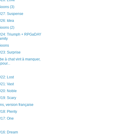
28: Love
oons (3)
27: Suspense
26: Idea
oons (2)
24: Triumph + RPGaDAY
amity
Goons
3: Surprise
be à chat vint à manquer,
pour...
22: Lost
21: Vast
20: Noble
19: Scary
s, version française
8: Plenty
17: One
16: Dream