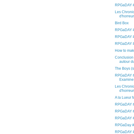
RPGaDAY #
Les Chroniq
d'horreur 
Bird Box
RPGaDAY #
RPGaDAY #
RPGaDAY #1
How to mak
Conclusion 
autour du
The Boys (
RPGaDAY #
Examine
Les Chroniq
d'horreur 
A la Lueur 
RPGaDAY #9
RPGaDAY #
RPGaDAY #7
RPGaDay #6
RPGaDAY #