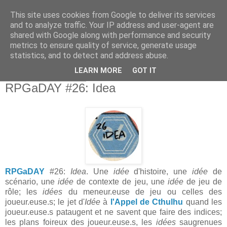
This site uses cookies from Google to deliver its services
and to analyze traffic. Your IP address and user-agent are
shared with Google along with performance and security
metrics to ensure quality of service, generate usage
statistics, and to detect and address abuse.
▼
LEARN MORE
GOT IT
lundi 26 août 2019
RPGaDAY #26: Idea
RPGaDAY
#26:
Idea
. Une
idée
d'histoire, une
idée
de
scénario, une
idée
de contexte de jeu, une
idée
de jeu de
rôle; les
idées
du meneur.euse de jeu ou celles des
joueur.euse.s; le jet d'
Idée
à
l'Appel de Cthulhu
quand les
joueur.euse.s pataugent et ne savent que faire des indices;
les plans foireux des joueur.euse.s, les
idées
saugrenues