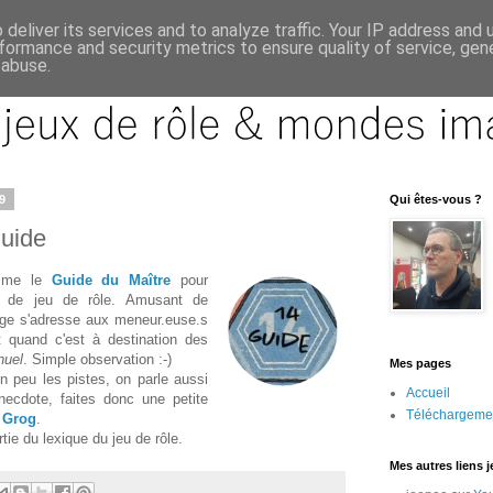
deliver its services and to analyze traffic. Your IP address and
formance and security metrics to ensure quality of service, ge
 abuse.
9
Qui êtes-vous ?
uide
mme le
Guide du Maître
pour
re de jeu de rôle. Amusant de
age s'adresse aux meneur.euse.s
t quand c'est à destination des
uel
. Simple observation :-)
Mes pages
 un peu les pistes, on parle aussi
Accueil
anecdote, faites donc une petite
Téléchargeme
e
Grog
.
rtie du lexique du jeu de rôle.
Mes autres liens 