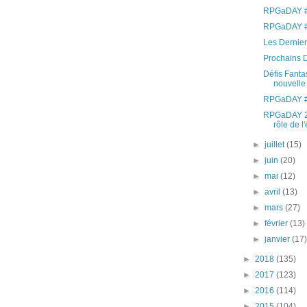
RPGaDAY #
RPGaDAY #
Les Derniers
Prochains D
Défis Fantas
nouvelle
RPGaDAY #
RPGaDAY 20
rôle de l'
►
juillet
(15)
►
juin
(20)
►
mai
(12)
►
avril
(13)
►
mars
(27)
►
février
(13)
►
janvier
(17
►
2018
(135)
►
2017
(123)
►
2016
(114)
►
2015
(104)