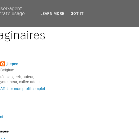
 user-agent
nerate usage
LEARN MORE
GOT IT
jeepee
Belgium
rôliste, geek, auteur,
youtubeur, coffee addict
Afficher mon profil complet
nt
jeepee