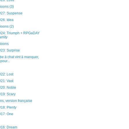
28: Love
oons (3)
27: Suspense
26: Idea
oons (2)
24: Triumph + RPGaDAY
amity
Goons
3: Surprise
be à chat vint à manquer,
pour...
22: Lost
21: Vast
20: Noble
19: Scary
s, version française
8: Plenty
17: One
16: Dream