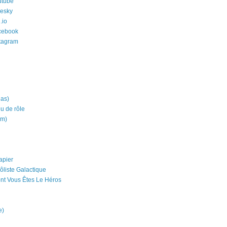
utube
uesky
.io
cebook
stagram
ias)
eu de rôle
um)
apier
ôliste Galactique
nt Vous Êtes Le Héros
e)