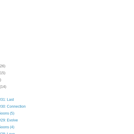
(26)
(15)
)
(14)
31: Last
30: Connection
oons (5)
29: Evolve
oons (4)