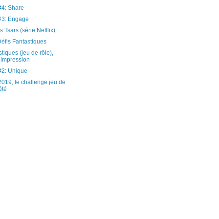
4: Share
3: Engage
 Tsars (série Netflix)
éfis Fantastiques
tiques (jeu de rôle),
 impression
2: Unique
19, le challenge jeu de
été
)