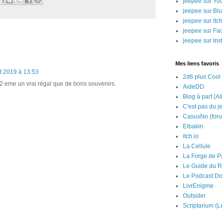
jeepee sur Yo
jeepee sur Bl
jeepee sur itch
jeepee sur Fa
jeepee sur In
Mes liens favoris
t 2019 à 13:53
2d6 plus Cool
 2 eme un vrai régal que de bons souvenirs.
AideDD
Blog à part (Al
C'est pas du j
CasusNo (for
Elbakin
itch.io
La Cellule
La Forge de P
Le Guide du R
Le Podcast Do
LivrEnigme
Outsider
Scriptarium (L