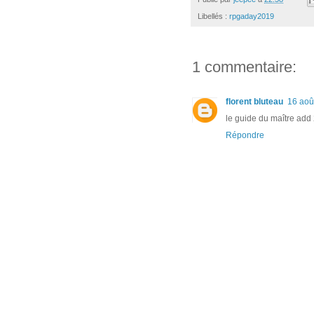
Libellés :
rpgaday2019
1 commentaire:
florent bluteau
16 aoû
le guide du maître add
Répondre