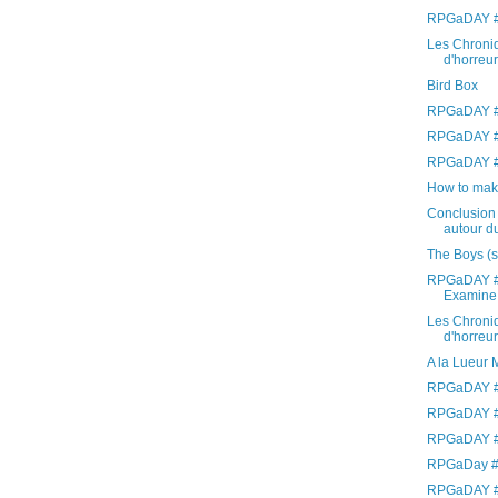
RPGaDAY #
Les Chroniq
d'horreur 
Bird Box
RPGaDAY #
RPGaDAY #
RPGaDAY #1
How to mak
Conclusion 
autour du
The Boys (
RPGaDAY #
Examine
Les Chroniq
d'horreur 
A la Lueur 
RPGaDAY #9
RPGaDAY #
RPGaDAY #7
RPGaDay #6
RPGaDAY #