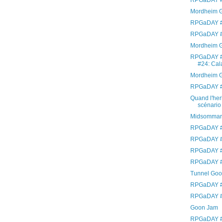
RPGaDAY #
Mordheim G
RPGaDAY #
RPGaDAY #
Mordheim G
RPGaDAY #
#24: Cal
Mordheim 
RPGaDAY #2
Quand l'her
scénario 
Midsommar
RPGaDAY #
RPGaDAY #
RPGaDAY #
RPGaDAY #
Tunnel Goon
RPGaDAY #1
RPGaDAY #
Goon Jam
RPGaDAY #