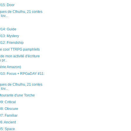
15: Door
ues de Cthulhu, 21 contes
lov...
14: Guide
13: Mystery
2: Friendship
e cool TTRPG pamphlets
de mon activité d'écriture
 pr...
série Amazon)
10: Focus + RPGaDAY #11:
ues de Cthulhu, 21 contes
lov...
Mourante d'une Torche
: Critical
8: Obscure
: Familiar
: Ancient
5: Space