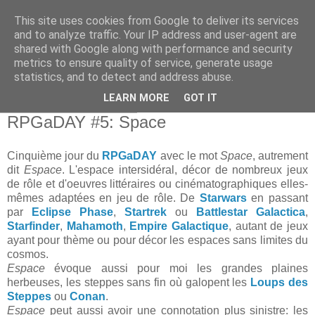
This site uses cookies from Google to deliver its services
and to analyze traffic. Your IP address and user-agent are
shared with Google along with performance and security
metrics to ensure quality of service, generate usage
statistics, and to detect and address abuse.
▼
LEARN MORE
GOT IT
dimanche 4 août 2019
RPGaDAY #5: Space
Cinquième jour du
RPGaDAY
avec le mot
Space
, autrement
dit
Espace
. L'espace intersidéral, décor de nombreux jeux
de rôle et d'oeuvres littéraires ou cinématographiques elles-
mêmes adaptées en jeu de rôle. De
Starwars
en passant
par
Eclipse Phase
,
Startrek
ou
Battlestar Galactica
,
Starfinder
,
Mahamoth
,
Empire Galactique
, autant de jeux
ayant pour thème ou pour décor les espaces sans limites du
cosmos.
Espace
évoque aussi pour moi les grandes plaines
herbeuses, les steppes sans fin où galopent les
Loups des
Steppes
ou
Conan
.
Espace
peut aussi avoir une connotation plus sinistre: les