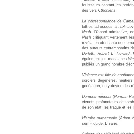
fouisseurs hantant les profo
des vers
Cthoniens
.
La correspondance de Came
lettres adressées à
H.P. Lov
Nash
. D'abord admirative, ce
Nash
critiquant vertement le
révélation étonnante concern
des auteurs contemporains 
Derleth
,
Robert E. Howard
,
également les magazines
Wei
publiés un grand nombre d'écr
Violence est fille de confianc
sorciers dégénérés, héritiers
génération; on y devine des r
Démons mineurs
(
Norman Par
vivants profanateurs de tomb
de son état, les traque et les l
Histoire surnaturelle
(
Adam N
semi-liquide. Bizarre.