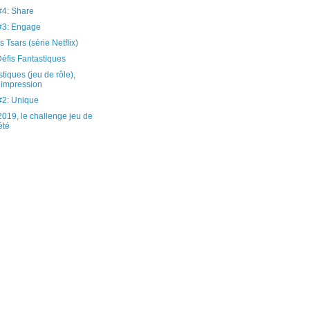
4: Share
3: Engage
 Tsars (série Netflix)
éfis Fantastiques
tiques (jeu de rôle),
 impression
2: Unique
19, le challenge jeu de
été
)