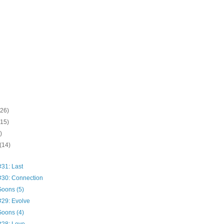
(26)
(15)
)
(14)
31: Last
30: Connection
oons (5)
29: Evolve
oons (4)