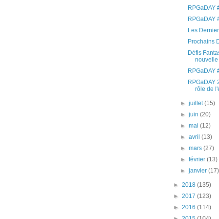
RPGaDAY #
RPGaDAY #
Les Derniers
Prochains D
Défis Fantas
nouvelle
RPGaDAY #
RPGaDAY 20
rôle de l'
►
juillet
(15)
►
juin
(20)
►
mai
(12)
►
avril
(13)
►
mars
(27)
►
février
(13)
►
janvier
(17
►
2018
(135)
►
2017
(123)
►
2016
(114)
►
2015
(104)