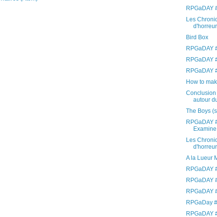
RPGaDAY #
Les Chroniq
d'horreur 
Bird Box
RPGaDAY #
RPGaDAY #
RPGaDAY #1
How to mak
Conclusion 
autour du
The Boys (
RPGaDAY #
Examine
Les Chroniq
d'horreur 
A la Lueur 
RPGaDAY #9
RPGaDAY #
RPGaDAY #7
RPGaDay #6
RPGaDAY #