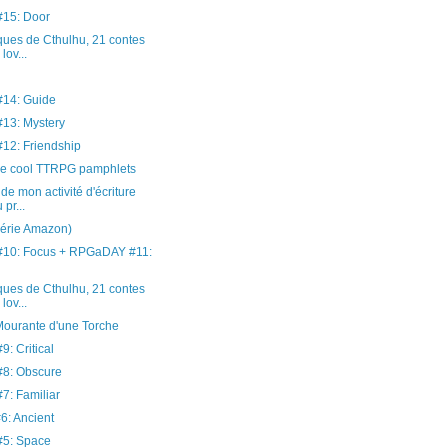
15: Door
ues de Cthulhu, 21 contes
lov...
14: Guide
13: Mystery
2: Friendship
e cool TTRPG pamphlets
de mon activité d'écriture
 pr...
série Amazon)
10: Focus + RPGaDAY #11:
ues de Cthulhu, 21 contes
lov...
Mourante d'une Torche
: Critical
8: Obscure
: Familiar
: Ancient
5: Space