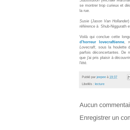
Substitution
(
Michael Marshal
se montrer trop curieux et déc
la rue.
Susie
(
Jason Van Hollander
)
référence à Shub-Niggurath e
Voilà qui conclue cette lon
d'horreur lovecraftienne
, r
Lovecraft
, sous la houlette
parfois déconcertantes. De n
que j'ai pris plaisir à découv
l'été.
Publié par
jeepee
à
19:37
Libellés :
lecture
Aucun commentai
Enregistrer un c