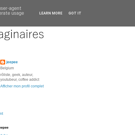
 user-agent
nerate usage
LEARN MORE
GOT IT
jeepee
Belgium
rôliste, geek, auteur,
youtubeur, coffee addict
Afficher mon profil complet
nt
jeepee