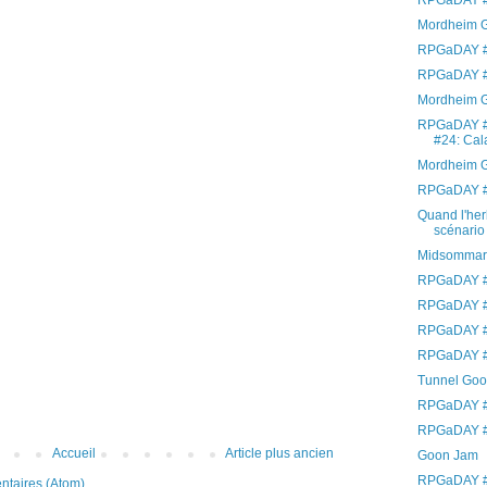
RPGaDAY #
Mordheim G
RPGaDAY #
RPGaDAY #
Mordheim G
RPGaDAY #
#24: Cal
Mordheim 
RPGaDAY #2
Quand l'her
scénario 
Midsommar
RPGaDAY #
RPGaDAY #
RPGaDAY #
RPGaDAY #
Tunnel Goon
RPGaDAY #1
RPGaDAY #
Accueil
Article plus ancien
Goon Jam
RPGaDAY #
ntaires (Atom)