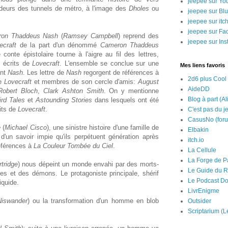
jeepee sur Yo
ndeurs des tunnels de métro, à l'image des
Dholes
ou
jeepee sur Bl
jeepee sur itch
jeepee sur Fa
ron Thaddeus Nash
(
Ramsey Campbell
) reprend des
jeepee sur In
ecraft
de la part d'un dénommé
Cameron Thaddeus
 conte épistolaire tourne à l'aigre au fil des lettres,
s écrits de
Lovecraft
. L'ensemble se conclue sur une
Mes liens favoris
ant
Nash
. Les lettre de
Nash
regorgent de références à
2d6 plus Cool
de
Lovecraft
et membres de son cercle d'amis:
August
AideDD
Robert Bloch
,
Clark Ashton Smith
. On y mentionne
Blog à part (Al
rd Tales
et
Astounding Stories
dans lesquels ont été
its de
Lovecraft
.
C'est pas du j
CasusNo (for
e
(
Michael Cisco
), une sinistre histoire d'une famille de
Elbakin
 d'un savoir impie qu'ils perpétuent génération après
itch.io
éférences à
La Couleur Tombée du Ciel
.
La Cellule
La Forge de P
tridge
) nous dépeint un monde envahi par des morts-
Le Guide du R
es et des démons. Le protagoniste principale, shérif
Le Podcast Do
iquide.
LivrEnigme
iswander
) ou la transformation d'un homme en blob
Outsider
Scriptarium (L