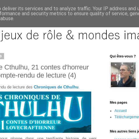
deliver its services and to analyze traffic. Your IP address and
formance and security metrics to ensure quality of service, ge
 abuse.
9
Qui êtes-vous ?
 Cthulhu, 21 contes d'horreur
ompte-rendu de lecture (4)
endu de lecture des
Chroniques de Cthulhu
.
Mes pages
Accueil
Téléchargeme
Mes autres liens 
nous plonge dans une terrifiante histoire de vers