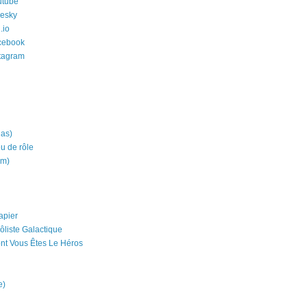
utube
uesky
.io
cebook
stagram
ias)
eu de rôle
um)
apier
ôliste Galactique
nt Vous Êtes Le Héros
e)