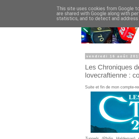
This site uses cookies from Google to 
are shared with Google along with per
statistics, and to detect and address
vendredi 16 août 201
Les Chroniques de
lovecraftienne : c
Suite et fin de mon compte-r
Tunnels
(
Philip Haldeman
) 