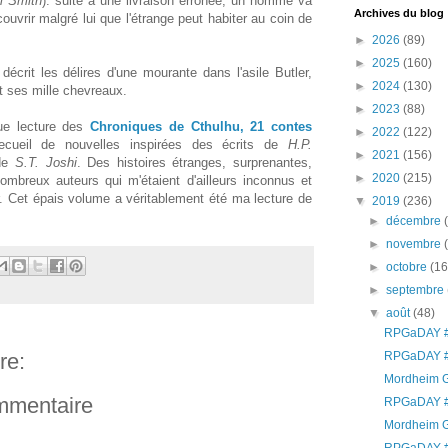
l Smith
): suite à une livraison erronée, un homme va
Archives du blog
ouvrir malgré lui que l'étrange peut habiter au coin de
►
2026
(89)
►
2025
(160)
 décrit les délires d'une mourante dans l'asile Butler,
►
2024
(130)
t ses mille chevreaux.
►
2023
(88)
gue lecture des
Chroniques de Cthulhu, 21 contes
►
2022
(122)
ecueil de nouvelles inspirées des écrits de
H.P.
►
2021
(156)
 de
S.T. Joshi
. Des histoires étranges, surprenantes,
►
2020
(215)
ombreux auteurs qui m'étaient d'ailleurs inconnus et
rir. Cet épais volume a véritablement été ma lecture de
▼
2019
(236)
►
décembre
►
novembre
►
octobre
(16
►
septembre
▼
août
(48)
RPGaDAY #
RPGaDAY #
re:
Mordheim G
ommentaire
RPGaDAY #
Mordheim G