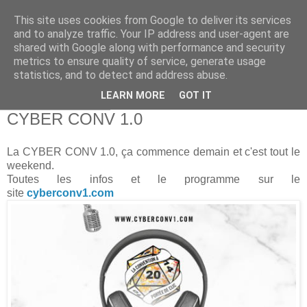
This site uses cookies from Google to deliver its services
and to analyze traffic. Your IP address and user-agent are
shared with Google along with performance and security
metrics to ensure quality of service, generate usage
statistics, and to detect and address abuse.
▼
LEARN MORE
GOT IT
jeudi 2 avril 2020
CYBER CONV 1.0
La CYBER CONV 1.0, ça commence demain et c'est tout le
weekend.
Toutes les infos et le programme sur le
site
cyberconv1.com