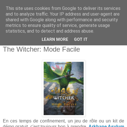
This site uses cookies from Google to deliver its services
and to analyze traffic. Your IP address and user-agent are
shared with Google along with performance and security
metrics to ensure quality of service, generate usage
statistics, and to detect and address abuse.
▼
LEARN MORE
GOT IT
mercredi 8 avril 2020
The Witcher: Mode Facile
En ces temps de confinement, un jeu de rôle ou un kit de
démo gratuit, c'est toujours bon à prendre.
Arkhane Asylum